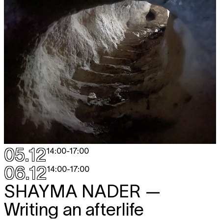
05.12
14:00
-
17:00
06.12
14:00
-
17:00
SHAYMA NADER
—
Writing an afterlife