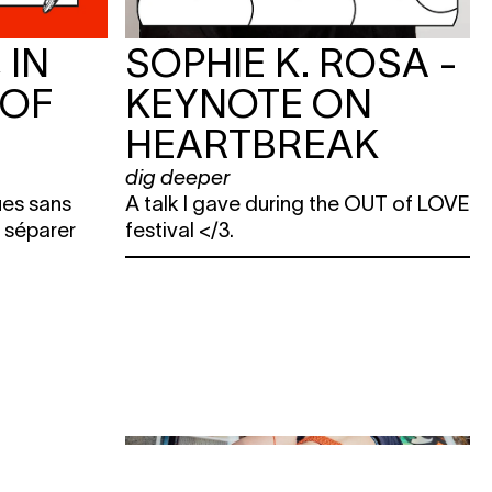
 IN
SOPHIE K. ROSA -
 OF
KEYNOTE ON
T
HEARTBREAK
dig deeper
rues sans
A talk I gave during the OUT of LOVE
 séparer
festival </3.