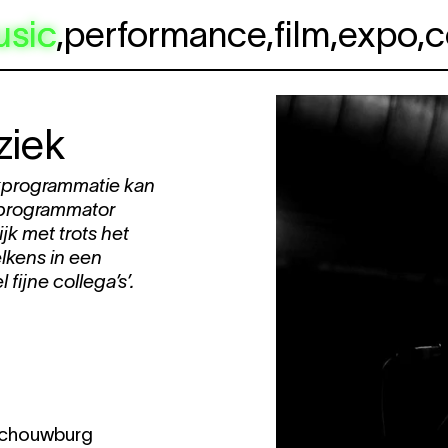
usic
,
performance
,
film
,
expo
,
c
ziek
ekprogrammatie kan
 programmator
k met trots het
lkens in een
fijne collega’s’.
sschouwburg