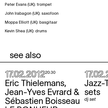
Peter Evans (UK): trompet
John Irabagon (UK): saxofoon
Moppa Elliott (UK): basgitaar
Kevin Shea (UK): drums
see also
17.02.2012
17.02
20:30
Eric Thielemans,
Jazz-
Jean-Yves Evrard &
sets
Sébastien Boisseau
dj set