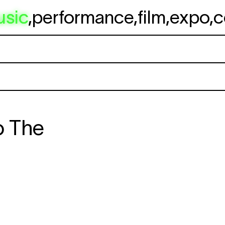
usic
,
performance
,
film
,
expo
,
c
o The