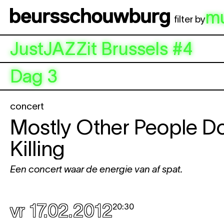
Spring naar hoofdinhoud
m
filter by
JustJAZZit Brussels #4
Dag 3
concert
Mostly Other People D
Killing
Een concert waar de energie van af spat.
vr 17.02.2012
20:30