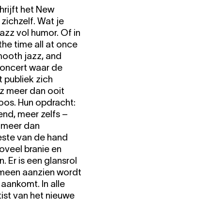
rijft het New
zichzelf. Wat je
azz vol humor. Of in
the time all at once
mooth jazz, and
concert waar de
 publiek zich
z meer dan ooit
uoos. Hun opdracht:
end, meer zelfs –
n meer dan
este van de hand
oveel branie en
 Er is een glansrol
emeen aanzien wordt
 aankomt. In alle
ist van het nieuwe