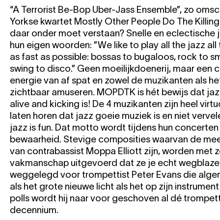
“A Terrorist Be-Bop Uber-Jass Ensemble”, zo omsch
Yorkse kwartet Mostly Other People Do The Killing 
daar onder moet verstaan? Snelle en eclectische j
hun eigen woorden: ”We like to play all the jazz all 
as fast as possible: bossas to bugaloos, rock to s
swing to disco.” Geen moeilijkdoenerij, maar een 
energie van af spat en zowel de muzikanten als het
zichtbaar amuseren. MOPDTK is hét bewijs dat jaz
alive and kicking is! De 4 muzikanten zijn heel virt
laten horen dat jazz goeie muziek is en niet vervel
jazz is fun. Dat motto wordt tijdens hun concerte
bewaarheid. Stevige composities waarvan de me
van contrabassist Moppa Elliott zijn, worden met z
vakmanschap uitgevoerd dat ze je echt wegblazen.
weggelegd voor trompettist Peter Evans die alg
als het grote nieuwe licht als het op zijn instrument
polls wordt hij naar voor geschoven al dé trompett
decennium.