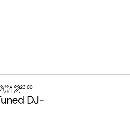
.2012
23:00
Tuned DJ-