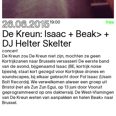
26.06.2015
free
19:00
De Kreun: Isaac + Beak> +
DJ Helter Skelter
concert
De Kreun zou De Kreun niet zijn, mochten ze geen
Kortrijkzanen naar Brussels versassen! De eerste band
van de avond, bijgenaamd Isaac (BE, kortrijk noise
bjieste), staat kort gezegd voor Kortrijkse drones en
soundscapes, bij elkaar gebracht door Pol Isaac (Usain
Bolt Records). We verwelkomen alweer een groep uit
Bristol (net als Zun Zun Egui, op 13 juni door Vooruit
geprogrammeerd op ons dakterras). De West-Vlamingen
van De Kreun weten van aanpakken en halen Beak> naar
Brussel.