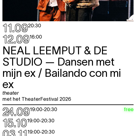
11.09
20:30
12.09
16:00
NEAL LEEMPUT & DE
STUDIO
— Dansen met
mijn ex / Bailando con mi
ex
theater
met het TheaterFestival 2026
24.09
free
19:00
-
20:30
15.10
19:00
-
20:30
03.11
19:00
-
20:30