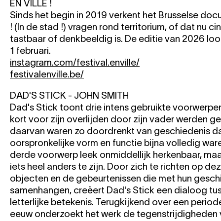
EN VILLE !
Sinds het begin in 2019 verkent het Brusselse docu-
! (In de stad !) vragen rond territorium, of dat nu c
tastbaar of denkbeeldig is. De editie van 2026 loo
1 februari.
instagram.com/festival.enville/
festivalenville.be/
DAD'S STICK - JOHN SMITH
Dad's Stick toont drie intens gebruikte voorwerpe
kort voor zijn overlijden door zijn vader werden 
daarvan waren zo doordrenkt van geschiedenis d
oorspronkelijke vorm en functie bijna volledig wa
derde voorwerp leek onmiddellijk herkenbaar, maar
iets heel anders te zijn. Door zich te richten op d
objecten en de gebeurtenissen die met hun gesch
samenhangen, creëert Dad's Stick een dialoog tus
letterlijke betekenis. Terugkijkend over een perio
eeuw onderzoekt het werk de tegenstrijdigheden