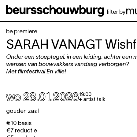
Spring naar hoofdinhoud
m
filter by
be premiere
SARAH VANAGT
Wishf
Onder een stoeptegel, in een leiding, achter een m
wensen van bouwvakkers vandaag verborgen?
Met filmfestival En ville!
wo 28.01.2026
19:00
+ artist talk
gouden zaal
€10 basis
€7 reductie