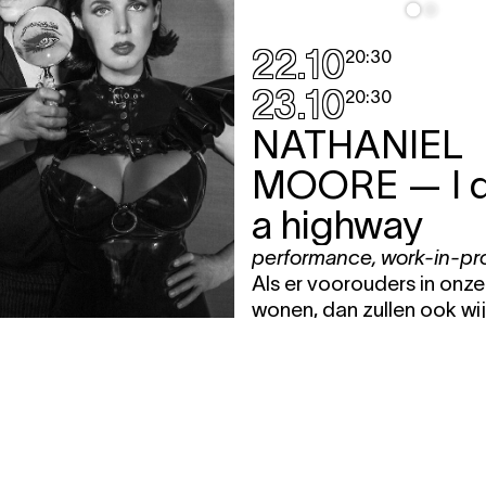
22.10
20:30
23.10
20:30
NATHANIEL
MOORE
— I 
a highway
performance
,
work-in-pr
Als er voorouders in onz
wonen, dan zullen ook wij
voortleven in de botten 
:00
toekomst.
RE + JOHNNY
L