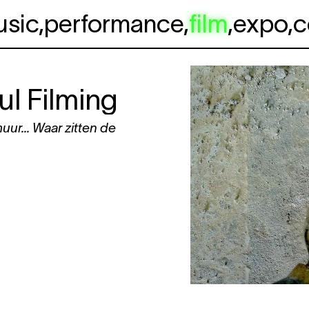
usic
,
performance
,
film
,
expo
,
c
ul Filming
uur... Waar zitten de