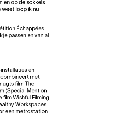
n en op de sokkels
weet loop ik nu
mpétition Échappées
okje passen en van al
nstallaties en
s combineert met
nagts film The
am (Special Mention
 film Wishful Filming
Healthy Workspaces
or een metrostation