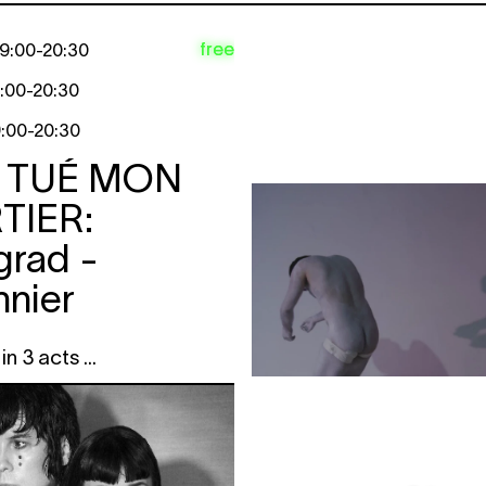
free
19:00
-
20:30
:00
-
20:30
9:00
-
20:30
A TUÉ MON
TIER:
grad -
nier
n 3 acts ...