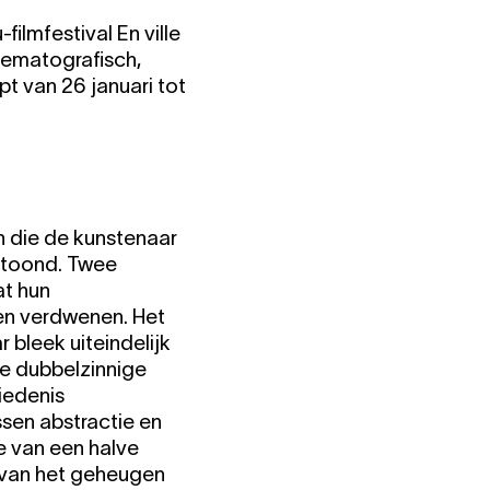
filmfestival En ville
inematografisch,
pt van 26 januari tot
n die de kunstenaar
getoond. Twee
at hun
ren verdwenen. Het
 bleek uiteindelijk
eze dubbelzinnige
iedenis
sen abstractie en
de van een halve
 van het geheugen