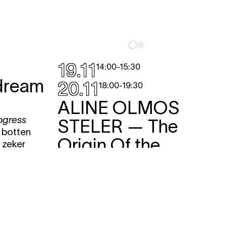
19.11
14:00
-
15:30
dream
20.11
18:00
-
19:30
ALINE OLMOS
ogress
STELER
— The
e botten
Origin Of the
 zeker
van de
Future
performance
,
work-in-progress
In deze fictieve vorm van
waarzeggerij wordt Alines vaginale
afscheiding een orakelboodschap