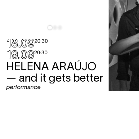
18.09
20:30
19.09
20:30
HELENA ARAÚJO
— and it gets better
performance
Flaboyante en tegendraadse solo
23.11
20
over het leven in de
DESI
podiumkunstensector. Of is het
meer een podiumkunstenstrand?
JEWE
concert