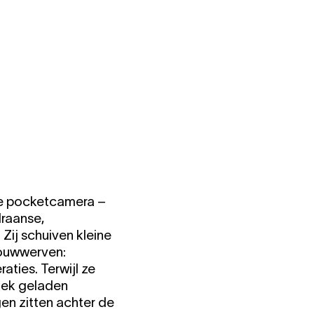
ne pocketcamera –
Iraanse,
Zij schuiven kleine
bouwwerven:
ies. Terwijl ze
tiek geladen
en zitten achter de