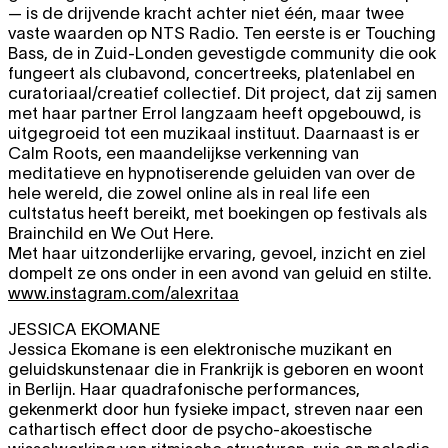
— is de drijvende kracht achter niet één, maar twee
vaste waarden op NTS Radio. Ten eerste is er Touching
Bass, de in Zuid-Londen gevestigde community die ook
fungeert als clubavond, concertreeks, platenlabel en
curatoriaal/creatief collectief. Dit project, dat zij samen
met haar partner Errol langzaam heeft opgebouwd, is
uitgegroeid tot een muzikaal instituut. Daarnaast is er
Calm Roots, een maandelijkse verkenning van
meditatieve en hypnotiserende geluiden van over de
hele wereld, die zowel online als in real life een
cultstatus heeft bereikt, met boekingen op festivals als
Brainchild en We Out Here.
Met haar uitzonderlijke ervaring, gevoel, inzicht en ziel
dompelt ze ons onder in een avond van geluid en stilte.
www.instagram.com/alexritaa
JESSICA EKOMANE
Jessica Ekomane is een elektronische muzikant en
geluidskunstenaar die in Frankrijk is geboren en woont
in Berlijn. Haar quadrafonische performances,
gekenmerkt door hun fysieke impact, streven naar een
cathartisch effect door de psycho-akoestische