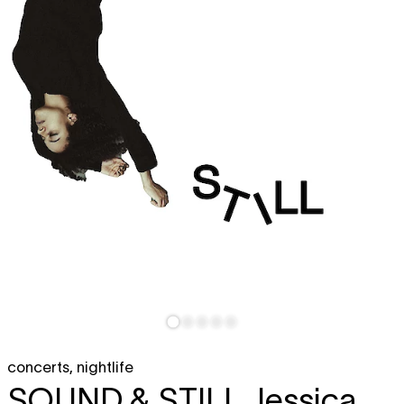
concerts
,
nightlife
SOUND & STILL
Jessica