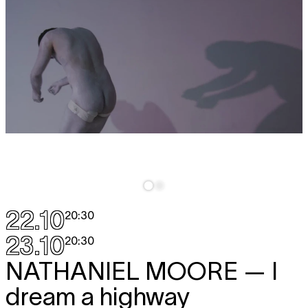
22.10
20:30
23.10
20:30
NATHANIEL MOORE
— I
dream a highway