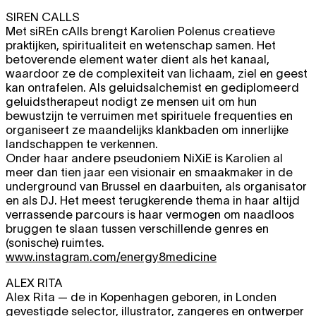
SIREN CALLS
Met siREn cAlls brengt Karolien Polenus creatieve
praktijken, spiritualiteit en wetenschap samen. Het
betoverende element water dient als het kanaal,
waardoor ze de complexiteit van lichaam, ziel en geest
kan ontrafelen. Als geluidsalchemist en gediplomeerd
geluidstherapeut nodigt ze mensen uit om hun
bewustzijn te verruimen met spirituele frequenties en
organiseert ze maandelijks klankbaden om innerlijke
landschappen te verkennen.
Onder haar andere pseudoniem NiXiE is Karolien al
meer dan tien jaar een visionair en smaakmaker in de
underground van Brussel en daarbuiten, als organisator
en als DJ. Het meest terugkerende thema in haar altijd
verrassende parcours is haar vermogen om naadloos
bruggen te slaan tussen verschillende genres en
(sonische) ruimtes.
www.instagram.com/energy8medicine
ALEX RITA
Alex Rita — de in Kopenhagen geboren, in Londen
gevestigde selector, illustrator, zangeres en ontwerper