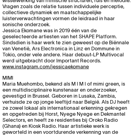
wisselwerking van ritmische structuren, ruis en melodie.
Vragen zoals de relatie tussen individuele perceptie,
collectieve dynamiek en maatschappelijke
luisterverwachtingen vormen de leidraad in haar
sonische onderzoek.
Jessica Ekomane was in 2019 één van de
geselecteerde artiesten van het SHAPE Platform.
Sindsdien is haar werk te zien geweest op de Biënnale
van Venetië, Ars Electronica in Linz en Dommune in
Tokio, onder vele andere. Haar debuut-LP Multivocal
werd uitgebracht door Important Records.
www.instagram.com/jessicaekomane
MIMI
Maria Muehombo, bekend als M I M I of mimi green, is
een multidisciplinaire kunstenaar en onderzoeker,
gevestigd in Brussel. Geboren in Lusaka, Zambia,
verhuisde ze op jonge leeftijd naar België. Als DJ heeft
ze zowel lokaal als internationaal erkenning gekregen
en opgetreden bij Horst, Nyege Nyege en Dekmantel
Selectors, en heeft ze residenties bij Oroko Radio
(Ghana) en Kiosk Radio. Haar artistieke werk is
geworteld in een voortdurende verkenning van de