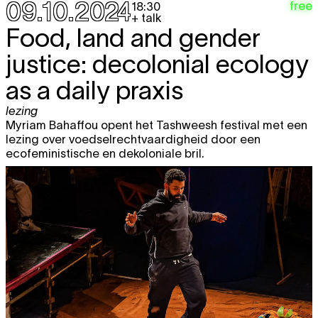
09.10.2024
free
18:30
+ talk
Food, land and gender
justice: decolonial ecology
as a daily praxis
lezing
Myriam Bahaffou opent het Tashweesh festival met een
lezing over voedselrechtvaardigheid door een
ecofeministische en dekoloniale bril.