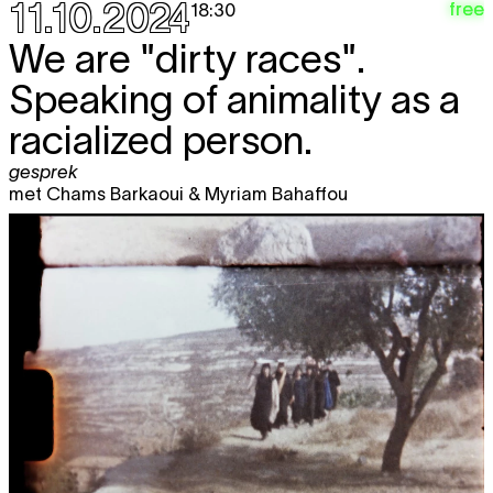
11.10.2024
free
18:30
We are "dirty races".
Speaking of animality as a
racialized person.
gesprek
met Chams Barkaoui & Myriam Bahaffou