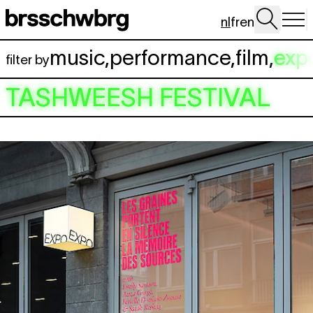
Spring naar hoofdinhoud
nl
fr
en
music
,
performance
,
film
,
exp
filter by
TASHWEESH FESTIVAL