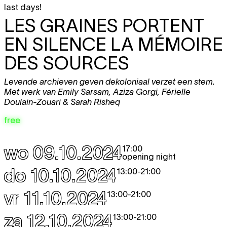
last days!
LES GRAINES PORTENT
EN SILENCE LA MÉMOIRE
DES SOURCES
Levende archieven geven dekoloniaal verzet een stem.
Met werk van Emily Sarsam, Aziza Gorgi, Férielle
Doulain-Zouari & Sarah Risheq
free
wo 09.10.2024
17:00
opening night
do 10.10.2024
13:00
-
21:00
vr 11.10.2024
13:00
-
21:00
za 12.10.2024
13:00
-
21:00