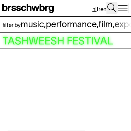
Spring naar hoofdinhoud
nl
fr
en
music
,
performance
,
film
,
exp
filter by
TASHWEESH FESTIVAL