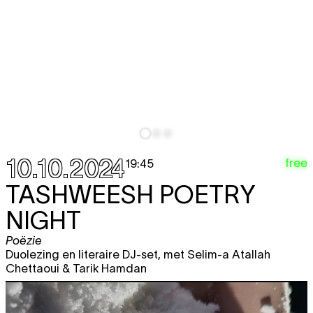
10.10.2024
free
19:45
TASHWEESH POETRY
NIGHT
Poëzie
Duolezing en literaire DJ-set, met Selim-a Atallah
Chettaoui & Tarik Hamdan