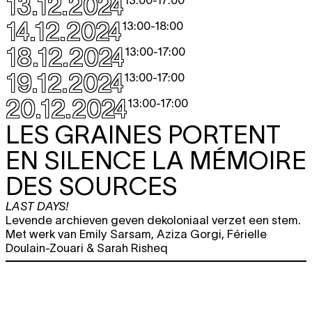
13.12.2024
13:00
-
17:00
14.12.2024
13:00
-
18:00
18.12.2024
13:00
-
17:00
19.12.2024
13:00
-
17:00
20.12.2024
13:00
-
17:00
LES GRAINES PORTENT
EN SILENCE LA MÉMOIRE
DES SOURCES
LAST DAYS!
Levende archieven geven dekoloniaal verzet een stem.
Met werk van Emily Sarsam, Aziza Gorgi, Férielle
Doulain-Zouari & Sarah Risheq