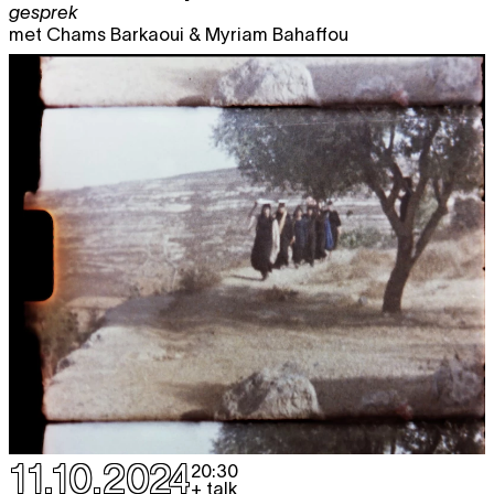
gesprek
met Chams Barkaoui & Myriam Bahaffou
11.10.2024
20:30
+ talk