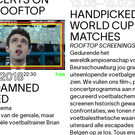
13.06–15.07.
ROOFTOP
HANDPICKE
WORLD CUP
MATCHES
ROOFTOP SCREENING
Gedurende het
wereldkampioenschap vo
Beursschouwburg jou gr
.2018
free
22:30
uiteenlopende voetbalge
zien. We vullen ons film-,
DAMNED
concertprogramma aan 
ED
gecureerd voetbalschem
screenen historisch ge
inema
confrontaties, we tonen 
 van de geniale, maar
voetbalesthetische waar
ële voetbaltrainer Brian
uiteraard alle escapades
Belgen op je los. Tous en