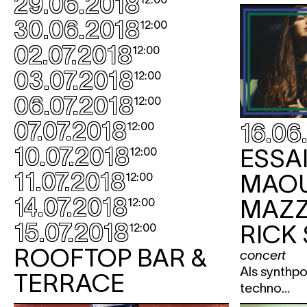
29.06.2018
30.06.2018
12:00
02.07.2018
12:00
03.07.2018
12:00
06.07.2018
12:00
07.07.2018
16.06
12:00
10.07.2018
ESSAI
12:00
11.07.2018
MAO
12:00
14.07.2018
MAZZ
12:00
15.07.2018
RICK
12:00
ROOFTOP BAR &
concert
Als synthp
TERRACE
techno…