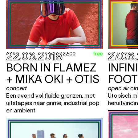
22.06.2018
27.06
free
22:00
BORN IN FLAMEZ
INFIN
+ MIKA OKI + OTIS
FOOT
concert
open air c
Een avond vol fluïde grenzen, met
Utopisch m
uitstapjes naar grime, industrial pop
heruitvindi
en ambient.