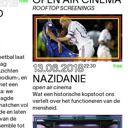
2018
free
ROOFTOP SCREENINGS
D
S
etbal laat
aag
13.06.2018
free
22:30
zichten
NAZIDANIE
 podium-, en
met een
open air cinema
a: we
Wat een historische kopstoot ons
waagde
vertelt over het functioneren van de
matchen vol
mensheid.
de en laten
 van de
semble tot