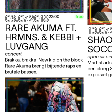
06.07.2018
free
22:00
RARE AKUMA FT.
10.07
HRMNS. & KEBBI +
SHAO
LUVGANG
SOC
concert
open air c
Brakka, brakka! New kid on the block
Martial art
Rare Akuma brengt bijtende raps en
een ploeg 
brutale bassen.
explosief 