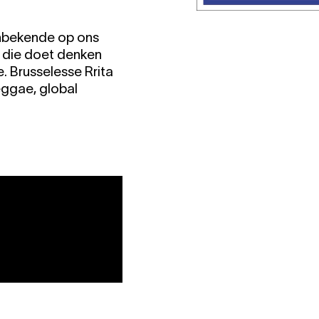
nbekende op ons
a die doet denken
. Brusselesse Rrita
reggae, global