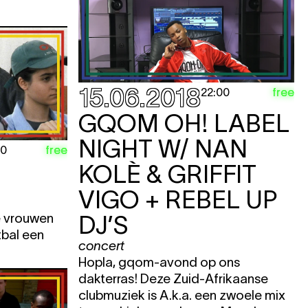
15.06.2018
free
22:00
GQOM OH! LABEL
NIGHT W/ NAN
free
30
KOLÈ & GRIFFIT
VIGO + REBEL UP
se vrouwen
DJ’S
tbal een
concert
Hopla, gqom-avond op ons
dakterras! Deze Zuid-Afrikaanse
clubmuziek is A.k.a. een zwoele mix