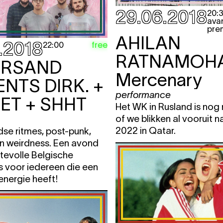
29.06.2018
20:
ava
pre
AHILAN
.2018
free
22:00
RATNAMOH
ERSAND
Mercenary
NTS DIRK. +
performance
ET + SHHT
Het WK in Rusland is nog n
of we blikken al vooruit 
2022 in Qatar.
se ritmes, post-punk,
en weirdness. Een avond
tevolle Belgische
s voor iedereen die een
energie heeft!