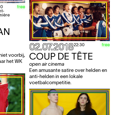
free
30
nt-
mière
AN
02.07.2018
free
22:30
COUP DE TÊTE
iet voorbij,
naar het WK
open air cinema
Een amusante satire over helden en
anti-helden in een lokale
voetbalcompetitie.