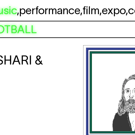
usic
,
performance
,
film
,
expo
,
c
OTBALL
SHARI &