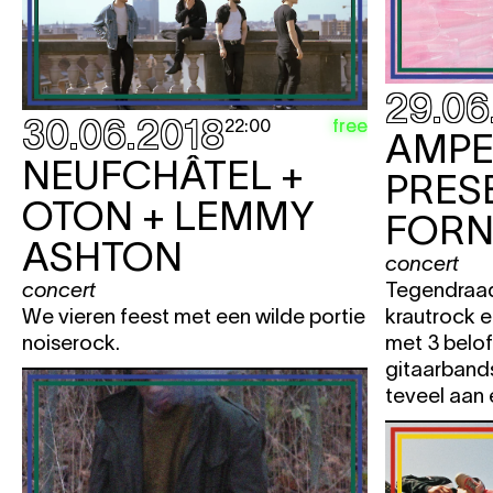
29.06
30.06.2018
free
22:00
AMP
NEUFCHÂTEL +
PRESE
OTON + LEMMY
FORN
ASHTON
concert
concert
Tegendraad
We vieren feest met een wilde portie
krautrock 
noiserock.
met 3 belof
gitaarband
teveel aan 