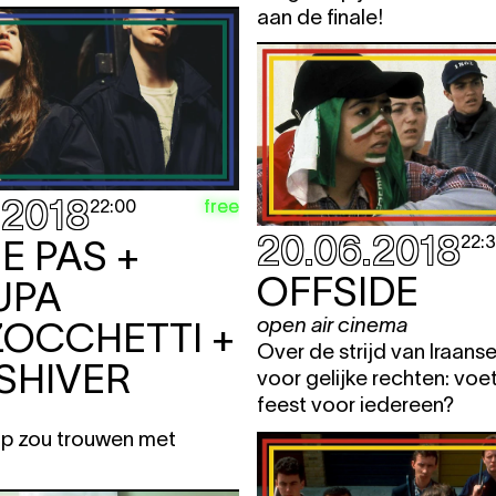
aan de finale!
.2018
free
22:00
20.06.2018
22:
E PAS +
OFFSIDE
UPA
open air cinema
OCCHETTI +
Over de strijd van Iraan
 SHIVER
voor gelijke rechten: voe
feest voor iedereen?
op zou trouwen met