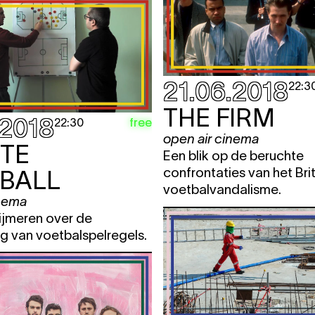
21.06.2018
22:3
THE FIRM
.2018
free
22:30
open air cinema
ITE
Een blik op de beruchte
confrontaties van het Bri
BALL
voetbalvandalisme.
inema
ijmeren over de
ng van voetbalspelregels.