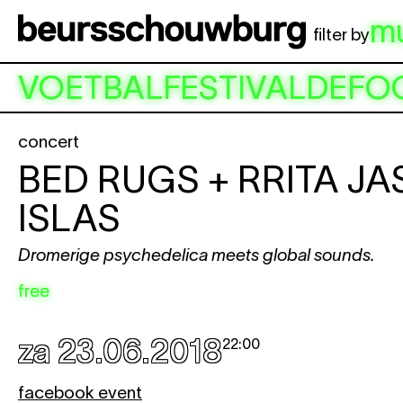
Spring naar hoofdinhoud
m
filter by
VOETBALFESTIVALDEFO
concert
BED RUGS + RRITA JA
ISLAS
Dromerige psychedelica meets global sounds.
free
za 23.06.2018
22:00
facebook event