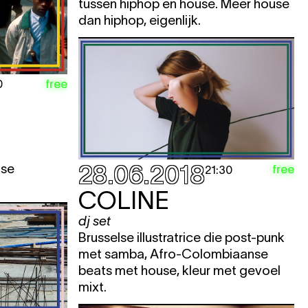
tussen hiphop en house. Meer house
dan hiphop, eigenlijk.
free
0
28.06.2018
tse
free
21:30
COLINE
dj set
Brusselse illustratrice die post-punk
met samba, Afro-Colombiaanse
beats met house, kleur met gevoel
mixt.