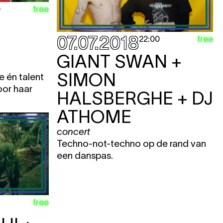
free
0
07.07.2018
free
22:00
GIANT SWAN +
SIMON
e én talent
or haar
HALSBERGHE + DJ
ATHOME
concert
Techno-not-techno op de rand van
een danspas.
free