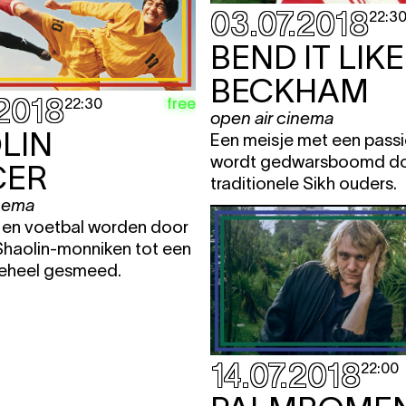
03.07.2018
22:3
BEND IT LIKE
BECKHAM
.2018
free
22:30
open air cinema
LIN
Een meisje met een passi
wordt gedwarsboomd do
CER
traditionele Sikh ouders.
inema
s en voetbal worden door
Shaolin-monniken tot een
geheel gesmeed.
14.07.2018
22:00