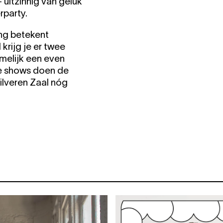
— uitzinnig van geluk
rparty.
ing betekent
rijg je er twee
melijk een even
ive shows doen de
ilveren Zaal nóg