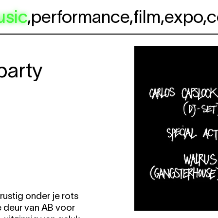
usic
,
performance
,
film
,
expo
,
c
party
stig onder je rots
 deur van AB voor