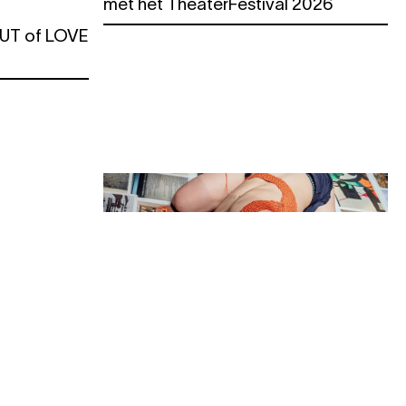
met het TheaterFestival 2026
 OUT of LOVE