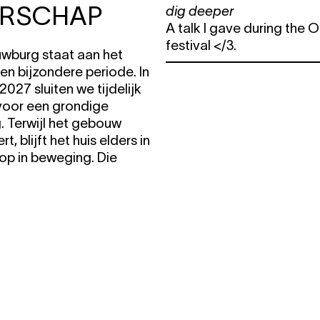
ERSCHAP
dig deeper
A talk I gave during the
festival </3.
wburg staat aan het
en bijzondere periode. In
027 sluiten we tijdelijk
voor een grondige
. Terwijl het gebouw
t, blijft het huis elders in
op in beweging. Die
raagt ook om een andere
organiseren.