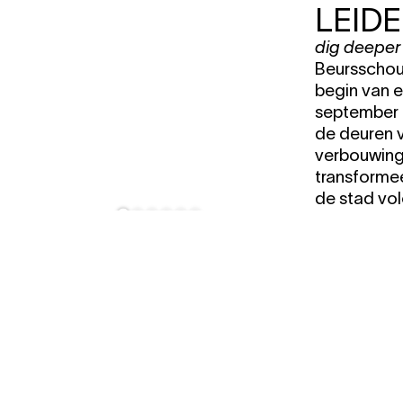
LEID
dig deeper
Beursschou
begin van e
september 2
de deuren 
verbouwing
transformeer
de stad vol
transitie v
manier van 
FREE PALESTINE
Met onmiddellijke ingang, en in
navolging van aanhoudende
oproepen van Palestijnse
kunstenaars en de Palestijnse
samenleving, stellen wij een culturele
boycot in van de Israëlische staat en