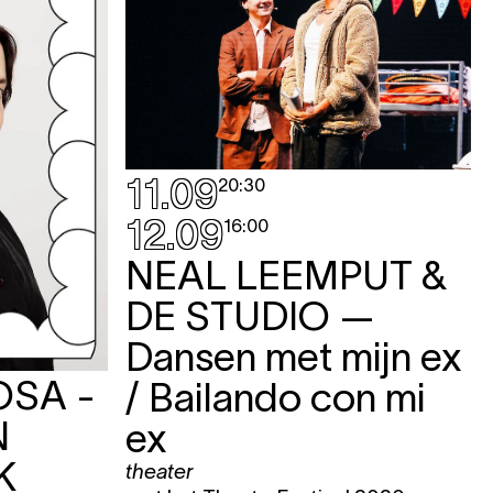
11.09
20:30
12.09
16:00
NEAL LEEMPUT &
DE STUDIO
—
Dansen met mijn ex
OSA -
/ Bailando con mi
N
ex
K
theater