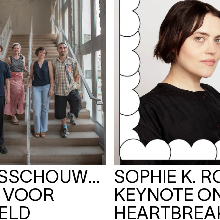
RSSCHOUWBURG
SOPHIE K. R
T VOOR
KEYNOTE O
ELD
HEARTBREA