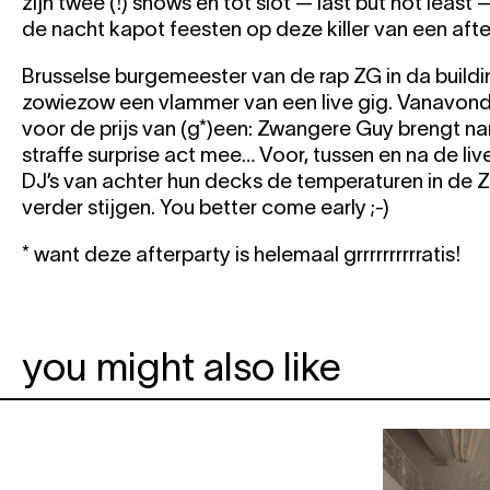
zijn twee (!) shows én tot slot — last but not least 
de nacht kapot feesten op deze killer van een afte
Brusselse burgemeester van de rap ZG in da build
zowiezow een vlammer van een live gig. Vanavond k
voor de prijs van (g*)een: Zwangere Guy brengt na
straffe surprise act mee… Voor, tussen en na de l
DJ’s van achter hun decks de temperaturen in de Z
verder stijgen. You better come early ;-)
* want deze afterparty is helemaal grrrrrrrrrratis!
you might also like