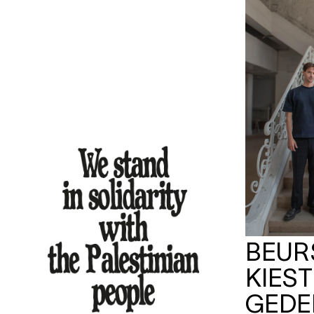
BEU
KIES
GEDE