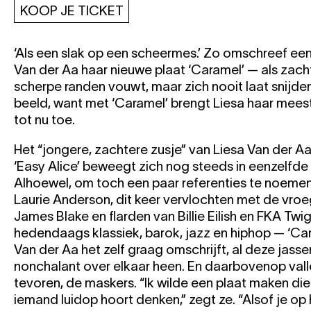
KOOP JE TICKET
‘Als een slak op een scheermes.’ Zo omschreef een
Van der Aa haar nieuwe plaat ‘Caramel’ — als zach
scherpe randen vouwt, maar zich nooit laat snijden
beeld, want met ‘Caramel’ brengt Liesa haar meest
tot nu toe.
Het “jongere, zachtere zusje” van Liesa Van der Aa
‘Easy Alice’ beweegt zich nog steeds in eenzelfde
Alhoewel, om toch een paar referenties te noemen:
Laurie Anderson, dit keer vervlochten met de vroe
James Blake en flarden van Billie Eilish en FKA Twig
hedendaags klassiek, barok, jazz en hiphop — ‘Car
Van der Aa het zelf graag omschrijft, al deze jassen
nonchalant over elkaar heen. En daarbovenop vall
tevoren, de maskers. “Ik wilde een plaat maken die 
iemand luidop hoort denken,” zegt ze. “Alsof je op 