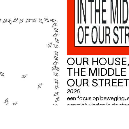
OUR HOUSE,
THE MIDDLE
OUR STREE
2026
een focus op beweging, s
een plek vinden in de sta