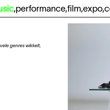
usic
,
performance
,
film
,
expo
,
c
vele genres wikkelt,