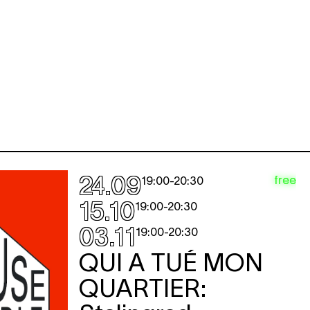
24.09
free
19:00
-
20:30
15.10
19:00
-
20:30
03.11
19:00
-
20:30
QUI A TUÉ MON
QUARTIER: