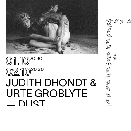
01.10
20:30
02.10
20:30
JUDITH DHONDT &
URTE GROBLYTE
— DUST
performance
Een moment van sprakeloosheid
opent een imaginaire wereld