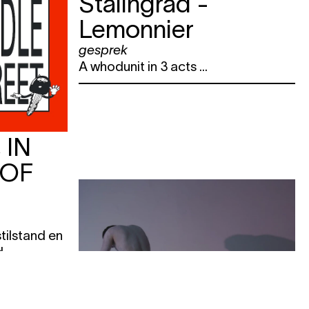
Stalingrad -
Lemonnier
gesprek
A whodunit in 3 acts ...
 IN
 OF
T
tilstand en
d