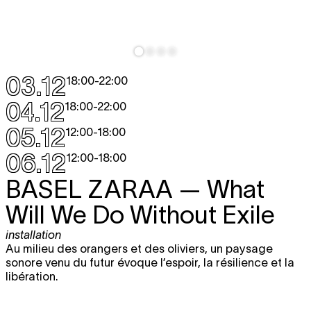
03.12
18:00
-
22:00
04.12
18:00
-
22:00
05.12
12:00
-
18:00
06.12
12:00
-
18:00
BASEL ZARAA
— What
Will We Do Without Exile
installation
Au milieu des orangers et des oliviers, un paysage
sonore venu du futur évoque l’espoir, la résilience et la
libération.