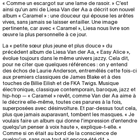
« Comme un escargot sur une lame de rasoir. » C’est
ainsi qu’un ami de Liesa Van der Aa a décrit son nouvel
album « Caramel » : une douceur qui épouse les arêtes
vives, sans jamais se laisser entailler. Une image
pertinente, car avec « Caramel », Liesa nous livre son
œuvre la plus personnelle à ce jour.
La « petite sœur plus jeune et plus douce » du
précédent album de Liesa Van der Aa, « Easy Alice »,
évolue toujours dans le même univers jazzy. Cela dit,
pour ne citer que quelques références : on y entend
des échos de Laurie Anderson, entremêlés cette fois-ci
aux premiers classiques de James Blake et à des
touches de Billie Eilish et de FKA Twigs. Musique
électronique, classique contemporain, baroque, jazz et
hip-hop — « Caramel » revêt, comme Van der Aa aime à
le décrire elle-même, toutes ces parures à la fois,
superposées avec désinvolture. Et par-dessus tout cela,
plus que jamais auparavant, tombent les masques. « Je
voulais faire un album qui donne l’impression d’entendre
quelqu’un penser à voix haute », explique-t-elle. «
Comme si on était au bord de la conscience de
quelqu’un, sans que tout ait encore été dit. »