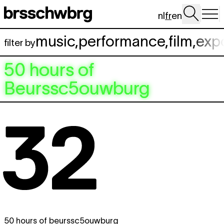
Aller au contenu principal
nl
fr
en
music
,
performance
,
film
,
exp
filter by
50 hours of
Beurssc5ouwburg
50 hours of beurssc5ouwburg