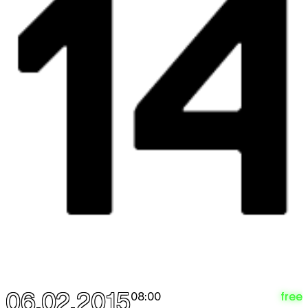
06.02.2015
free
08:00