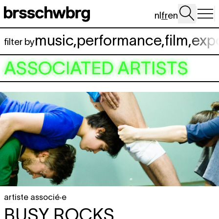
Aller au contenu principal
nl
fr
en
music
,
performance
,
film
,
exp
filter by
ASSOCIATED ARTISTS
artiste associé·e
BUSY ROCKS