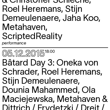
Roel Heremans, Stijn
Demeulenaere, Jaha Koo,
Metahaven,
ScriptedReality
performance
05.12.2015
18:00
Bâtard Day 3: Oneka von
Schrader, Roel Heremans,
Stijn Demeulenaere,
Dounia Mahammed, Ola
Maciejewska, Metahaven &
Dittrich / Frydetzki / Dreit /