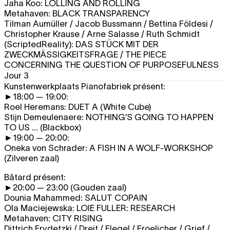
Jaha Koo:
LOLLING AND ROLLING
Metahaven:
BLACK TRANSPARENCY
Tilman Aumüller / Jacob Bussmann / Bettina Földesi /
Christopher Krause / Arne Salasse / Ruth Schmidt
(ScriptedReality):
DAS STÜCK MIT DER
ZWECKMÄSSIGKEITSFRAGE
/
THE PIECE
CONCERNING THE QUESTION OF PURPOSEFULNESS
Jour 3
Kunstenwerkplaats Pianofabriek présent:
►18:00 — 19:00:
Roel Heremans:
DUET A
(White Cube)
Stijn Demeulenaere:
NOTHING’S GOING TO HAPPEN
TO US ...
(Blackbox)
►19:00 — 20:00:
Oneka von Schrader:
A FISH IN A WOLF-WORKSHOP
(Zilveren zaal)
Bâtard présent:
►20:00 — 23:00 (Gouden zaal)
Dounia Mahammed:
SALUT COPAIN
Ola Maciejewska:
LOIE FULLER: RESEARCH
Metahaven:
CITY RISING
Dittrich Frydetzki / Dreit / Flegel / Froelicher / Grief /