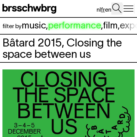
Aller au contenu principal
nl
fr
en
music
,
performance
,
film
,
exp
filter by
Bâtard 2015, Closing the
space between us