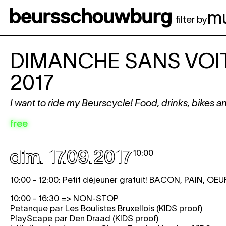
Aller au contenu principal
m
filter by
DIMANCHE SANS VOI
2017
I want to ride my Beurscycle! Food, drinks, bikes a
free
dim. 17.09.2017
10:00
10:00 - 12:00: Petit déjeuner gratuit!
BACON, PAIN, OEU
10:00 - 16:30 => NON-STOP
Petanque par Les Boulistes Bruxellois (KIDS proof)
PlayScape par Den Draad (KIDS proof)