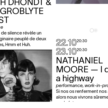
TH DHONDT &
 GROBLYTE
ST
ce
de silence révèle un
inaire peuplé de deux
22.10
20:30
s, Hmm et Huh.
23.10
20:30
NATHANIEL
MOORE
— I 
a highway
performance
,
work-in-pr
Si nos os renferment nos
alors nous vivrons sûreme
os du futur.