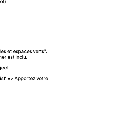
of)
les et espaces verts".
er est inclu.
ject
nist’ => Apportez votre