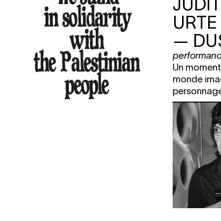
JUDI
URTE
— DU
performan
Un moment 
monde imag
personnage