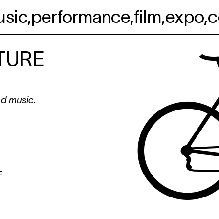
usic
,
performance
,
film
,
expo
,
c
TURE
nd music.
F