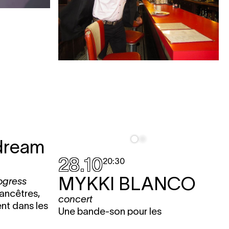
dream
28.10
20:30
MYKKI BLANCO
ogress
 ancêtres,
concert
nt dans les
Une bande-son pour les
flâneur·euse·s queer d’aujourd’hui,