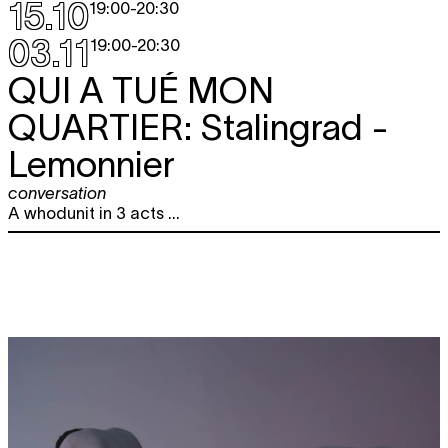
15.10
19:00
-
20:30
03.11
19:00
-
20:30
QUI A TUÉ MON
QUARTIER:
Stalingrad -
Lemonnier
conversation
A whodunit in 3 acts ...