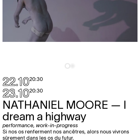
22.10
20:30
23.10
20:30
NATHANIEL MOORE
— I
dream a highway
performance
,
work-in-progress
Si nos os renferment nos ancêtres, alors nous vivrons
sûrement dans les os du futur.