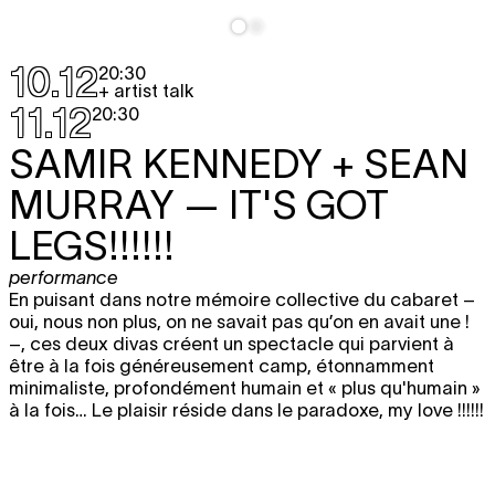
10.12
20:30
+ artist talk
11.12
20:30
SAMIR KENNEDY + SEAN
MURRAY
— IT'S GOT
LEGS!!!!!!
performance
En puisant dans notre mémoire collective du cabaret –
oui, nous non plus, on ne savait pas qu’on en avait une !
–, ces deux divas créent un spectacle qui parvient à
être à la fois généreusement camp, étonnamment
minimaliste, profondément humain et « plus qu'humain »
à la fois… Le plaisir réside dans le paradoxe, my love !!!!!!