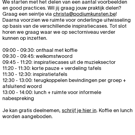
We starten met het delen van een aantal voorbeelden
en good practices. Wil jij graag jouw praktijk delen?
Graag een seintje via
christa@podiumkunsten.be
!
Daarna voorzien we ruimte voor onderlinge uitwisseling
op basis van de verschillende inspiratiecases. Tot slot
horen we graag waar we op sectorniveau verder
kunnen op inzetten.
09:00 - 09:30: onthaal met koffie
09:30 - 09:45: welkomstwoord
09:45 - 11:20: inspiratiecases uit de muzieksector
11:20 - 11:30: korte pauze + verdeling tafels
11:30 - 12:30: inspiratietafels
12:30 - 13:00: terugkoppelen bevindingen per groep +
afsluitend woord
13:00 - 14:00: lunch + ruimte voor informele
nabespreking
Je kan gratis deelnemen,
schrijf je hier in
. Koffie en lunch
worden aangeboden.