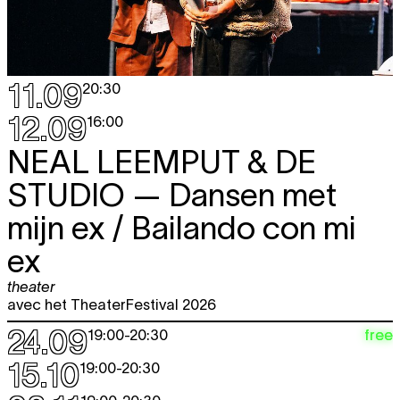
11.09
20:30
12.09
16:00
NEAL LEEMPUT & DE
STUDIO
— Dansen met
mijn ex / Bailando con mi
ex
theater
avec het TheaterFestival 2026
24.09
free
19:00
-
20:30
15.10
19:00
-
20:30