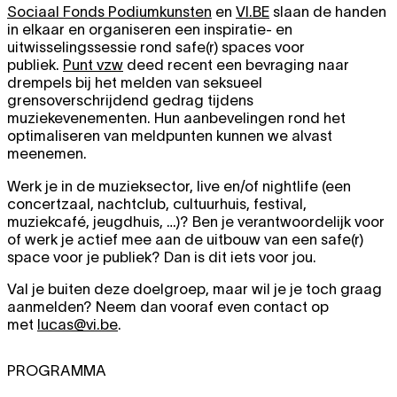
Sociaal Fonds Podiumkunsten
en
VI.BE
slaan de handen
in elkaar en organiseren een inspiratie- en
uitwisselingssessie rond safe(r) spaces voor
publiek.
Punt vzw
deed recent een bevraging naar
drempels bij het melden van seksueel
grensoverschrijdend gedrag tijdens
muziekevenementen. Hun aanbevelingen rond het
optimaliseren van meldpunten kunnen we alvast
meenemen.
Werk je in de muzieksector, live en/of nightlife (een
concertzaal, nachtclub, cultuurhuis, festival,
muziekcafé, jeugdhuis, …)? Ben je verantwoordelijk voor
of werk je actief mee aan de uitbouw van een safe(r)
space voor je publiek? Dan is dit iets voor jou.
Val je buiten deze doelgroep, maar wil je je toch graag
aanmelden? Neem dan vooraf even contact op
met
lucas@vi.be
.
PROGRAMMA