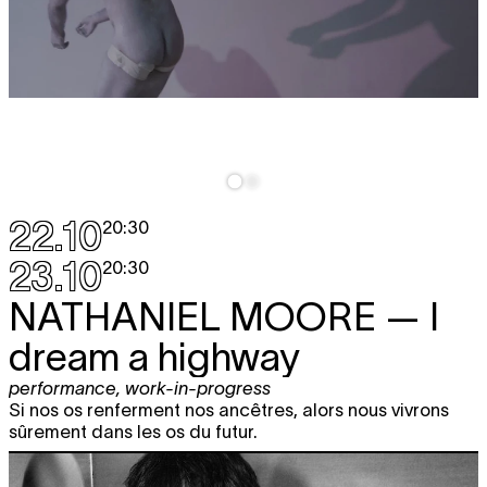
22.10
20:30
23.10
20:30
NATHANIEL MOORE
— I
dream a highway
performance
,
work-in-progress
Si nos os renferment nos ancêtres, alors nous vivrons
sûrement dans les os du futur.