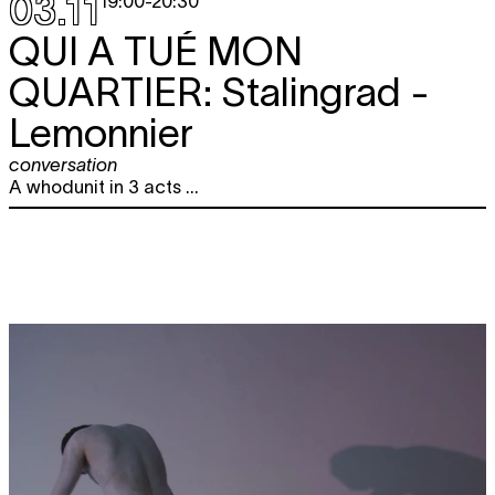
03.11
19:00
-
20:30
QUI A TUÉ MON
QUARTIER:
Stalingrad -
Lemonnier
conversation
A whodunit in 3 acts ...