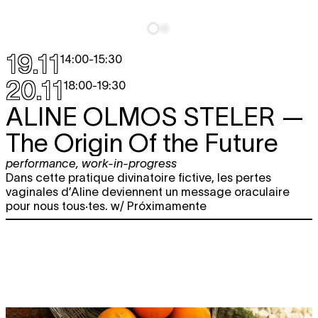
19.11
14:00
-
15:30
20.11
18:00
-
19:30
ALINE OLMOS STELER
—
The Origin Of the Future
performance
,
work-in-progress
Dans cette pratique divinatoire fictive, les pertes
vaginales d’Aline deviennent un message oraculaire
pour nous tous·tes. w/ Próximamente