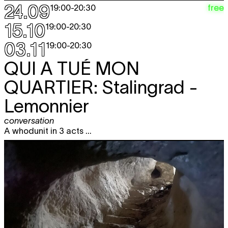
24.09
free
19:00
-
20:30
15.10
19:00
-
20:30
03.11
19:00
-
20:30
QUI A TUÉ MON
QUARTIER:
Stalingrad -
Lemonnier
conversation
A whodunit in 3 acts ...