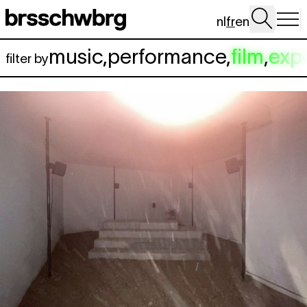
Aller au contenu principal
nl
fr
en
music
,
performance
,
film
,
exp
filter by