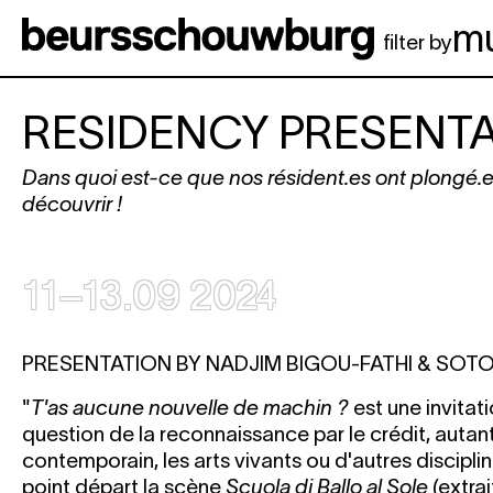
Aller au contenu principal
m
filter by
RESIDENCY PRESENT
Dans quoi est-ce que nos résident.es ont plongé.es
découvrir !
11–13.09 2024
PRESENTATION BY NADJIM BIGOU-FATHI & SOT
"
T'as aucune nouvelle de machin ?
est une invitati
question de la reconnaissance par le crédit, autant
contemporain, les arts vivants ou d'autres discip
point départ la scène
Scuola di Ballo al Sole
(extra