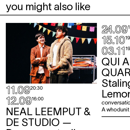
you might also like
24.09
15.10
19
03.11
1
QUI 
QUAR
Stalin
11.09
20:30
Lemon
12.09
16:00
conversati
NEAL LEEMPUT &
A whodunit i
DE STUDIO
—