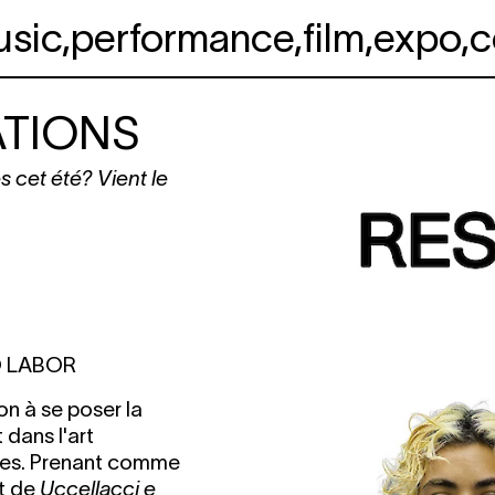
usic
,
performance
,
film
,
expo
,
c
ATIONS
 cet été? Vient le
O LABOR
on à se poser la
 dans l'art
lines. Prenant comme
it de
Uccellacci e