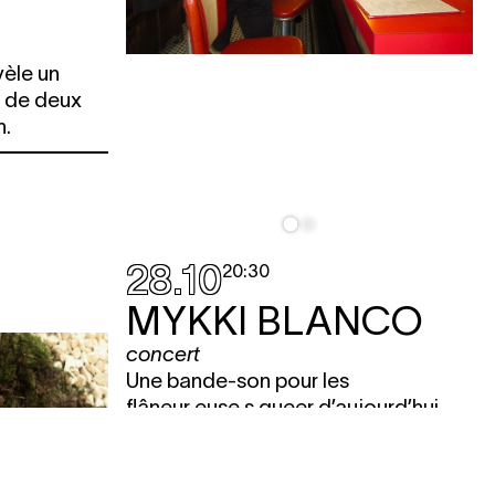
èle un
 de deux
h.
28.10
20:30
MYKKI BLANCO
concert
Une bande-son pour les
flâneur·euse·s queer d’aujourd’hui,
qui trouvent de la compagnie dans
les lieux où l’on peut être seul·e sans
jamais se sentir isolé·e. C’est un