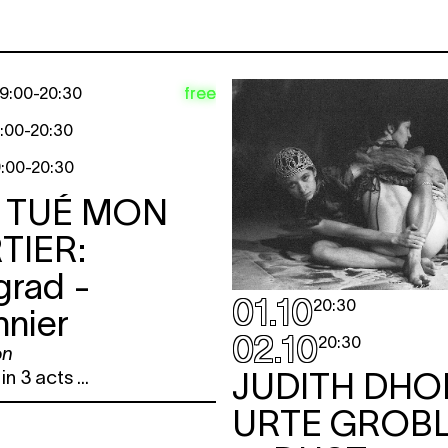
free
19:00
-
20:30
:00
-
20:30
9:00
-
20:30
A TUÉ MON
TIER:
grad -
01.10
20:30
nier
02.10
20:30
on
JUDITH DHO
n 3 acts ...
URTE GROBL