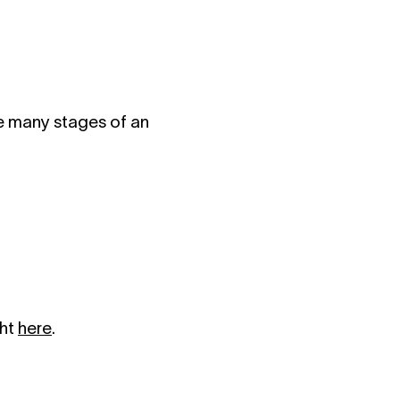
he many stages of an
ght
here
.