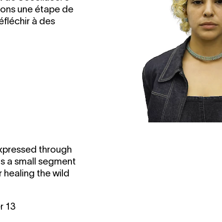
erons une étape de
éfléchir à des
expressed through
as a small segment
r healing the wild
r 13