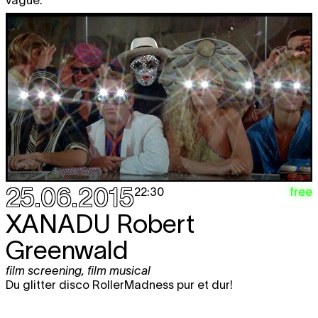
25.06.2015
free
22:30
XANADU
Robert
Greenwald
film screening
,
film musical
Du glitter disco RollerMadness pur et dur!