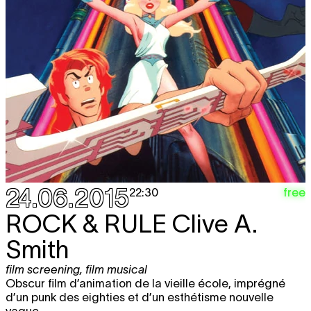
24.06.2015
free
22:30
ROCK & RULE
Clive A.
Smith
film screening
,
film musical
Obscur film d’animation de la vieille école, imprégné
d’un punk des eighties et d’un esthétisme nouvelle
vague.