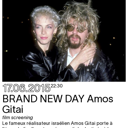
17.06.2015
22:30
BRAND NEW DAY
Amos
Gitai
film screening
Le fameux réalisateur israélien Amos Gitai porte à