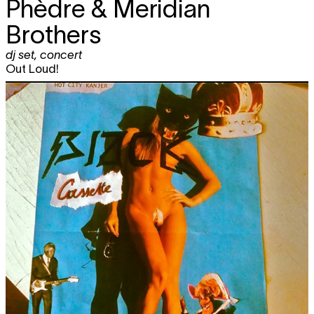
Phèdre & Meridian
Brothers
dj set
,
concert
Out Loud!