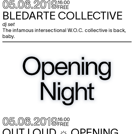
05.06.2019
16:00
FREE
BLEDARTE COLLECTIVE
dj set
The infamous intersectional W.O.C. collective is back,
baby.
05.06.2019
16:00
FREE
OUT LOUD ☼ OPENING