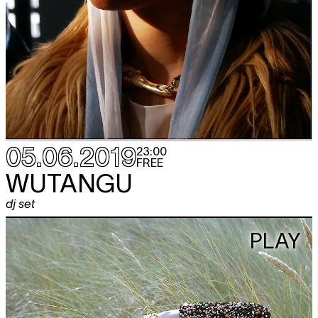
05.06.2019
23:00
FREE
WUTANGU
dj set
PLAY