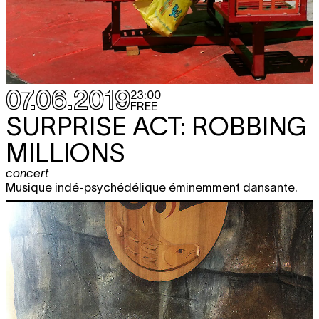
07.06.2019
23:00
FREE
SURPRISE ACT: ROBBING
MILLIONS
concert
Musique indé-psychédélique éminemment dansante.