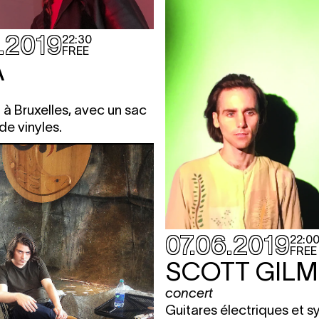
.2019
22:30
FREE
A
à Bruxelles, avec un sac
e vinyles.
07.06.2019
22:0
FREE
SCOTT GIL
concert
Guitares électriques et s