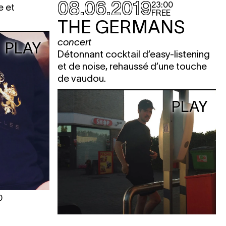
08.06.2019
23:00
e et
FREE
THE GERMANS
concert
PLAY
Détonnant cocktail d’easy-listening
et de noise, rehaussé d’une touche
de vaudou.
PLAY
0