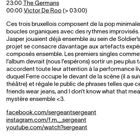
23:00
The Germans
00:00
Victor De Roo
(> 03:00)
Ces trois bruxellois composent de la pop minimal
boucles organiques avec des rythmes improvisés. 
Jasper jouaient déjà ensemble au sein de Soldier’
projet se consacre davantage aux artefacts expér
composés ensemble. Les premiers singles comme
l’album devrait (nous l’espérons) sortir un peu plus 
accordent toute leur attention à la performance li
duquel Ferre occupe le devant de la scène (il a su
théâtre) et régale le public de phrases telles que cel
friends wear jeans, and I don’t know what that mean
mystère ensemble <3.
facebook.com/sergeantsergeant
instagram.com/f.m._sergeant
youtube.com/watch?sergeant