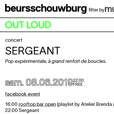
Aller au contenu principal
m
filter by
OUT LOUD
concert
SERGEANT
Pop expérimentale, à grand renfort de boucles.
sam. 08.06.2019
22:00
FREE
facebook event
16:00
rooftop bar open
(playlist by Atelier Brenda
22:00 Sergeant