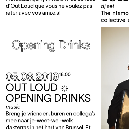
d’Out Loud que vous ne voulez pas
dj set
rater avec vos ami.e.s!
The infamou
collective i
05.06.2019
18:00
OUT LOUD ☼
OPENING DRINKS
music
Breng je vrienden, buren en collega’s
mee naar je-weet-wel-welk
dakterras in het hart van Brussel. Et