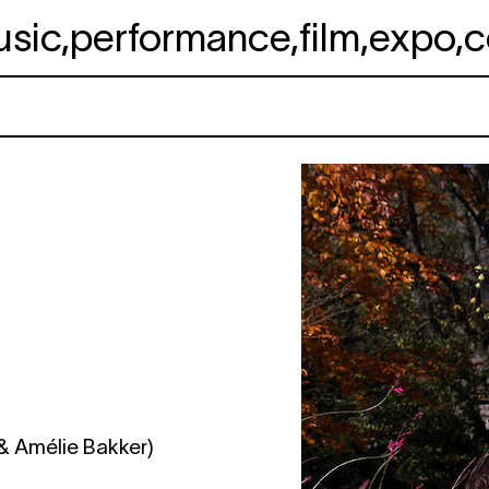
usic
,
performance
,
film
,
expo
,
c
 & Amélie Bakker)