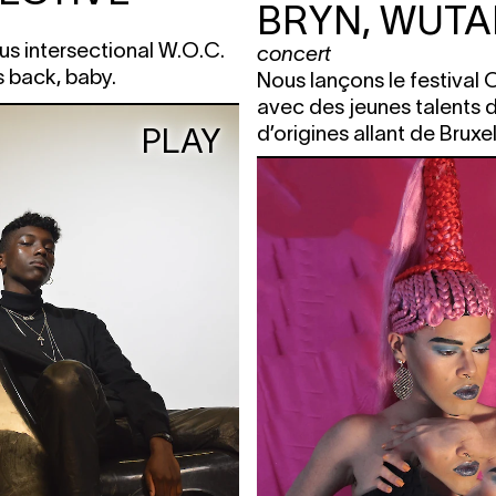
BRYN, WUT
s intersectional W.O.C.
concert
s back, baby.
Nous lançons le festival
avec des jeunes talents 
d’origines allant de Bruxe
PLAY