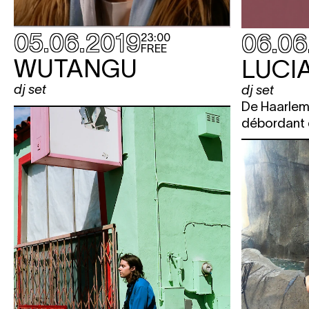
05.06.2019
06.06
23:00
FREE
WUTANGU
LUCI
dj set
dj set
De Haarlem 
débordant d