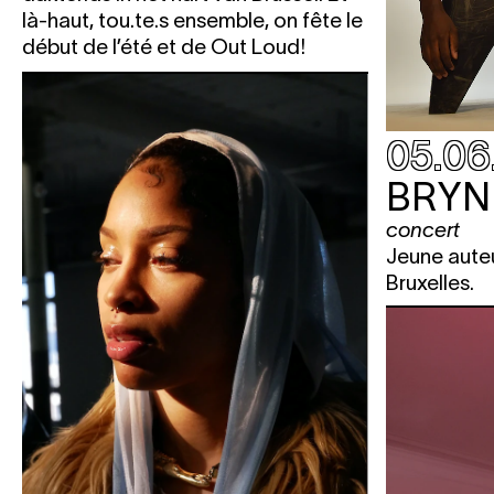
là-haut, tou.te.s ensemble, on fête le
début de l’été et de Out Loud!
05.06
BRYN
concert
Jeune auteu
Bruxelles.