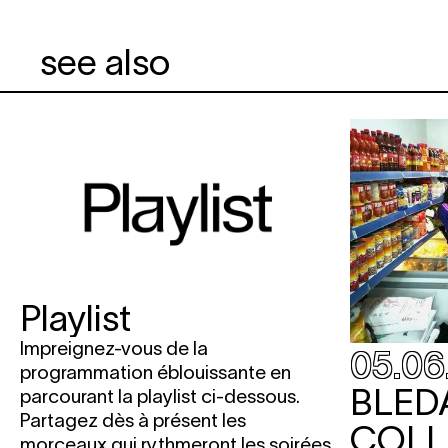
see also
Playlist
Impreignez-vous de la
05.06
programmation éblouissante en
BLED
parcourant la playlist ci-dessous.
Partagez dès à présent les
COLL
morceaux qui rythmeront les soirées