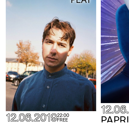
12.06
12.06.2019
22:00
PAPRI
FREE
cancelled -
SAINT