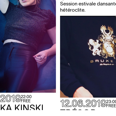
Session estivale dansant
hétéroclite.
.2019
22:00
12.06.2019
FREE
23:0
KA KINSKI
FREE
TRÉSOR