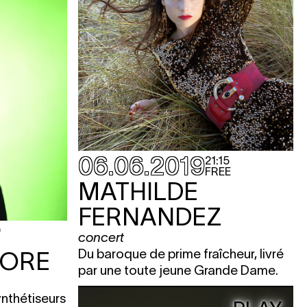
06.06.2019
21:15
FREE
MATHILDE
FERNANDEZ
0
concert
Du baroque de prime fraîcheur, livré
MORE
par une toute jeune Grande Dame.
ynthétiseurs