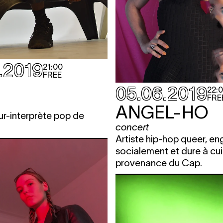
.2019
21:00
FREE
05.06.2019
22:
FRE
ANGEL-HO
r-interprète pop de
concert
Artiste hip-hop queer, e
socialement et dure à cui
provenance du Cap.