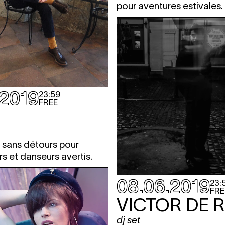
pour aventures estivales.
.2019
23:59
FREE
 sans détours pour
s et danseurs avertis.
08.06.2019
23:
FRE
VICTOR DE 
dj set