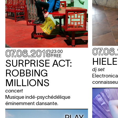
07.06
07.06.2019
23:00
FREE
HIELE
SURPRISE ACT:
dj set
ROBBING
Electronica
MILLIONS
connaisseur
concert
Musique indé-psychédélique
éminemment dansante.
PLAY