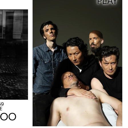
PLAY
59
E
ROO