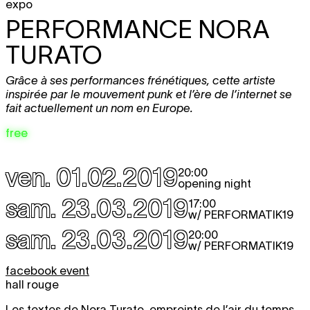
expo
PERFORMANCE NORA
TURATO
Grâce à ses performances frénétiques, cette artiste
inspirée par le mouvement punk et l’ère de l’internet se
fait actuellement un nom en Europe.
free
ven. 01.02.2019
20:00
opening night
sam. 23.03.2019
17:00
w/ PERFORMATIK19
sam. 23.03.2019
20:00
w/ PERFORMATIK19
facebook event
hall rouge
Les textes de Nora Turato, empreints de l’air du temps,