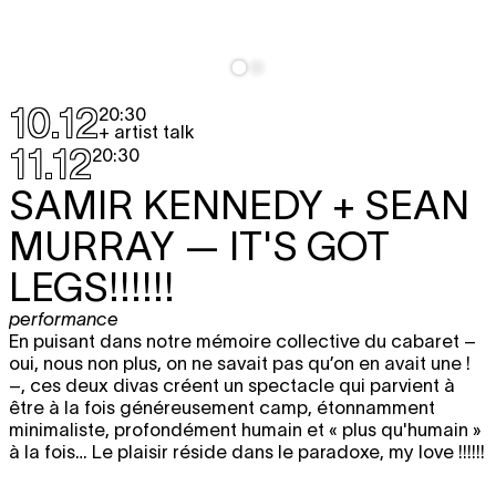
10.12
20:30
+ artist talk
11.12
20:30
SAMIR KENNEDY + SEAN
MURRAY
— IT'S GOT
LEGS!!!!!!
performance
En puisant dans notre mémoire collective du cabaret –
oui, nous non plus, on ne savait pas qu’on en avait une !
–, ces deux divas créent un spectacle qui parvient à
être à la fois généreusement camp, étonnamment
minimaliste, profondément humain et « plus qu'humain »
à la fois… Le plaisir réside dans le paradoxe, my love !!!!!!