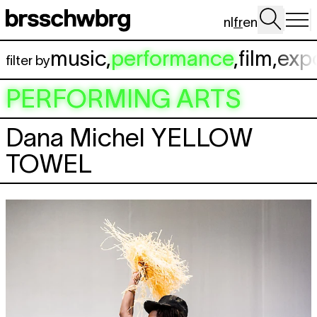
Aller au contenu principal
nl
fr
en
music
,
performance
,
film
,
exp
filter by
PERFORMING ARTS
Dana Michel
YELLOW
TOWEL