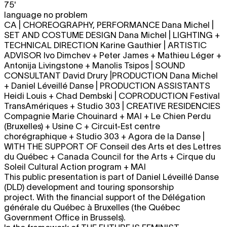
75'
language no problem
CA | CHOREOGRAPHY, PERFORMANCE Dana Michel |
SET AND COSTUME DESIGN Dana Michel | LIGHTING +
TECHNICAL DIRECTION Karine Gauthier | ARTISTIC
ADVISOR Ivo Dimchev + Peter James + Mathieu Léger +
Antonija Livingstone + Manolis Tsipos | SOUND
CONSULTANT David Drury |PRODUCTION Dana Michel
+ Daniel Léveillé Danse | PRODUCTION ASSISTANTS
Heidi Louis + Chad Dembski | COPRODUCTION Festival
TransAmériques + Studio 303 | CREATIVE RESIDENCIES
Compagnie Marie Chouinard + MAI + Le Chien Perdu
(Bruxelles) + Usine C + Circuit-Est centre
chorégraphique + Studio 303 + Agora de la Danse |
WITH THE SUPPORT OF Conseil des Arts et des Lettres
du Québec + Canada Council for the Arts + Cirque du
Soleil Cultural Action program + MAI
This public presentation is part of Daniel Léveillé Danse
(DLD) development and touring sponsorship
project. With the financial support of the Délégation
générale du Québec à Bruxelles (the Québec
Government Office in Brussels).