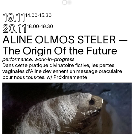
19.11
14:00
-
15:30
20.11
18:00
-
19:30
ALINE OLMOS STELER
—
The Origin Of the Future
performance
,
work-in-progress
Dans cette pratique divinatoire fictive, les pertes
vaginales d’Aline deviennent un message oraculaire
pour nous tous·tes. w/ Próximamente