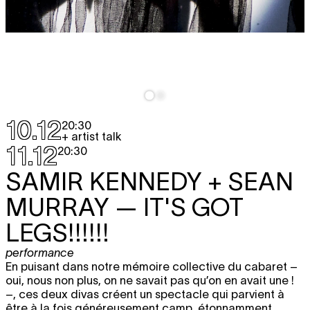
10.12
20:30
+ artist talk
11.12
20:30
SAMIR KENNEDY + SEAN
MURRAY
— IT'S GOT
LEGS!!!!!!
performance
En puisant dans notre mémoire collective du cabaret –
oui, nous non plus, on ne savait pas qu’on en avait une !
–, ces deux divas créent un spectacle qui parvient à
être à la fois généreusement camp, étonnamment