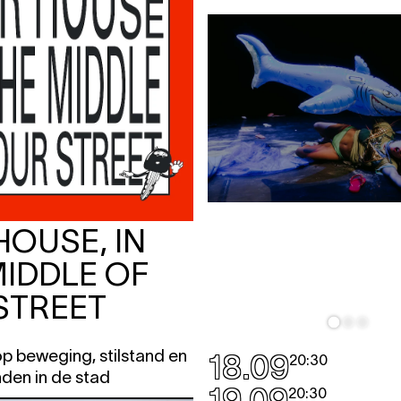
HOUSE, IN
MIDDLE OF
STREET
p beweging, stilstand en
18.09
20:30
nden in de stad
19.09
20:30