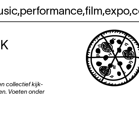
usic
,
performance
,
film
,
expo
,
c
K
collectief kijk-
ten. Voeten onder