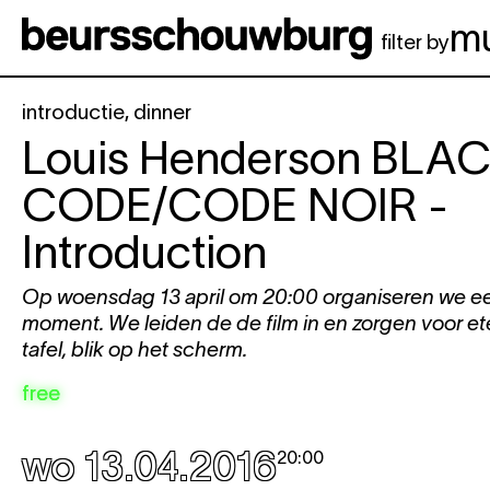
Spring naar hoofdinhoud
m
filter by
introductie
,
dinner
Louis Henderson
BLAC
CODE/CODE NOIR
-
Introduction
Op woensdag 13 april om 20:00 organiseren we een 
moment. We leiden de de film in en zorgen voor e
tafel, blik op het scherm.
free
wo 13.04.2016
20:00