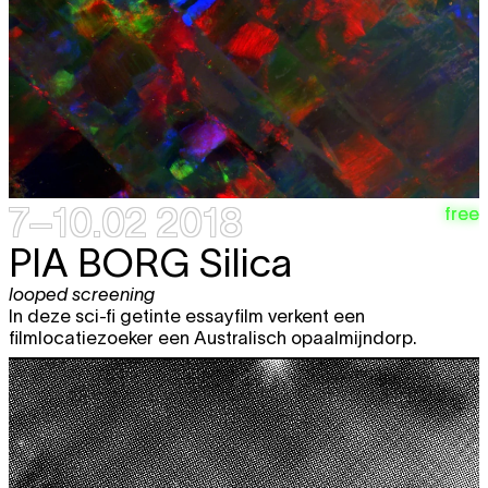
7–10.02 2018
free
PIA BORG
Silica
looped screening
In deze sci-fi getinte essayfilm verkent een
filmlocatiezoeker een Australisch opaalmijndorp.