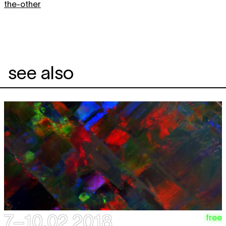
the-other
see also
7–10.02 2018
free