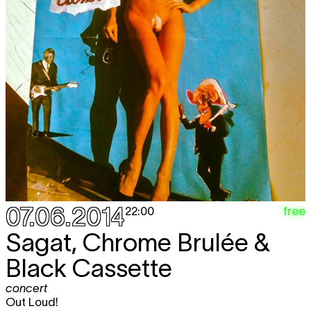
07.06.2014
free
22:00
Sagat, Chrome Brulée &
Black Cassette
concert
Out Loud!