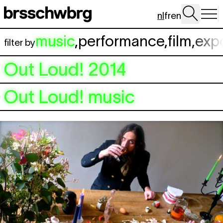
Spring naar hoofdinhoud
nl
fr
en
music
,
performance
,
film
,
exp
filter by
Out Loud! 2014
Out Loud! music