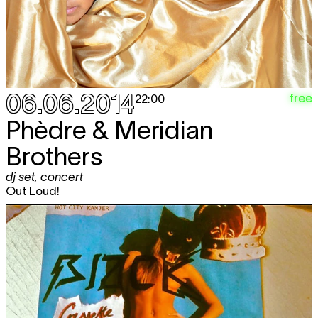
06.06.2014
free
22:00
Phèdre & Meridian
Brothers
dj set
,
concert
Out Loud!