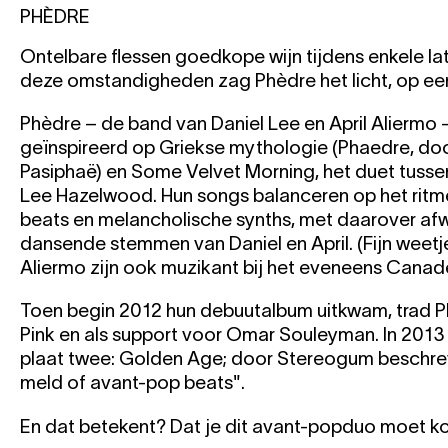
PHÈDRE
Ontelbare flessen goedkope wijn tijdens enkele l
deze omstandigheden zag Phèdre het licht, op een
Phèdre – de band van Daniel Lee en April Aliermo - 
geïnspireerd op Griekse mythologie (Phaedre, do
Pasiphaë) en Some Velvet Morning, het duet tusse
Lee Hazelwood. Hun songs balanceren op het ritm
beats en melancholische synths, met daarover af
dansende stemmen van Daniel en April. (Fijn weetje
Aliermo zijn ook muzikant bij het eveneens Cana
Toen begin 2012 hun debuutalbum uitkwam, trad P
Pink en als support voor Omar Souleyman. In 2013
plaat twee: Golden Age; door Stereogum beschre
meld of avant-pop beats".
En dat betekent? Dat je dit avant-popduo moet ko