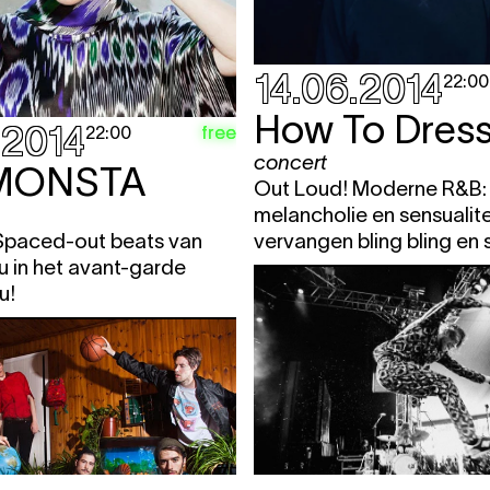
14.06.2014
22:00
How To Dress
.2014
free
22:00
concert
MONSTA
Out Loud! Moderne R&B:
melancholie en sensualite
Spaced-out beats van
vervangen bling bling en s
u in het avant-garde
u!