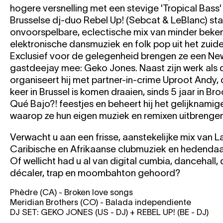
hogere versnelling met een stevige 'Tropical Bass' 
Brusselse dj-duo Rebel Up! (Sebcat & LeBlanc) st
onvoorspelbare, eclectische mix van minder beke
elektronische dansmuziek en folk pop uit het zuidel
Exclusief voor de gelegenheid brengen ze een Ne
gastdeejay mee: Geko Jones. Naast zijn werk als 
organiseert hij met partner-in-crime Uproot Andy, 
keer in Brussel is komen draaien, sinds 5 jaar in Br
Qué Bajo?! feestjes en beheert hij het gelijknamige
waarop ze hun eigen muziek en remixen uitbrengen
Verwacht u aan een frisse, aanstekelijke mix van 
Caribische en Afrikaanse clubmuziek en hedendaa
Of wellicht had u al van digital cumbia, dancehal
décaler, trap en moombahton gehoord?
Phèdre (CA) - Broken love songs
Meridian Brothers (CO) - Balada independiente
DJ SET: GEKO JONES (US - DJ) + REBEL UP! (BE - DJ)