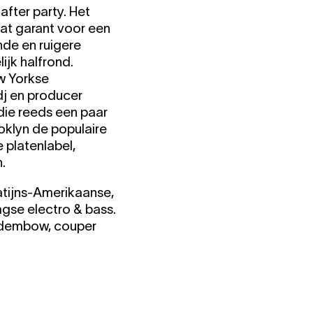
after party. Het
aat garant voor een
nde en ruigere
ijk halfrond.
w Yorkse
dj en producer
die reeds een paar
ooklyn de populaire
 platenlabel,
.
Latijns-Amerikaanse,
gse electro & bass.
l, dembow, couper