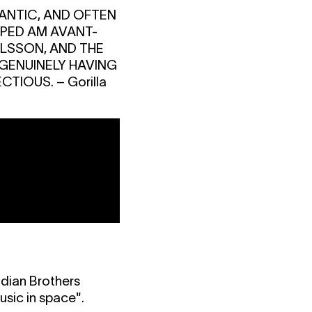
ANTIC, AND OFTEN
PED AM AVANT-
ILSSON, AND THE
 GENUINELY HAVING
ECTIOUS.
– Gorilla
idian Brothers
usic in space".