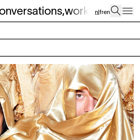
onversations
,
workshop
,
dig 
nl
fr
en