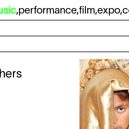
usic
,
performance
,
film
,
expo
,
c
hers