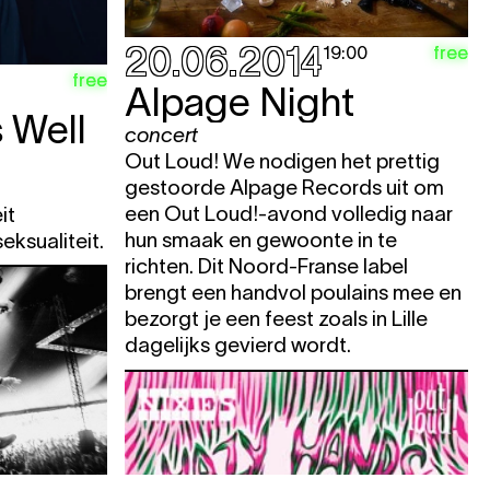
20.06.2014
free
19:00
free
Alpage Night
 Well
concert
Out Loud! We nodigen het prettig
gestoorde Alpage Records uit om
een Out Loud!-avond volledig naar
it
hun smaak en gewoonte in te
eksualiteit.
richten. Dit Noord-Franse label
brengt een handvol poulains mee en
bezorgt je een feest zoals in Lille
dagelijks gevierd wordt.