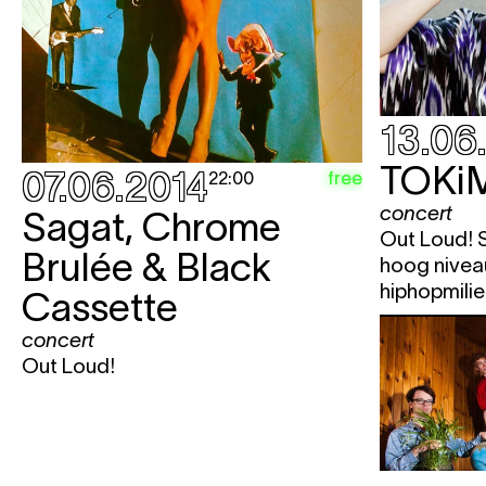
13.06
TOKi
07.06.2014
free
22:00
concert
Sagat, Chrome
Out Loud! 
Brulée & Black
hoog nivea
hiphopmilie
Cassette
concert
Out Loud!