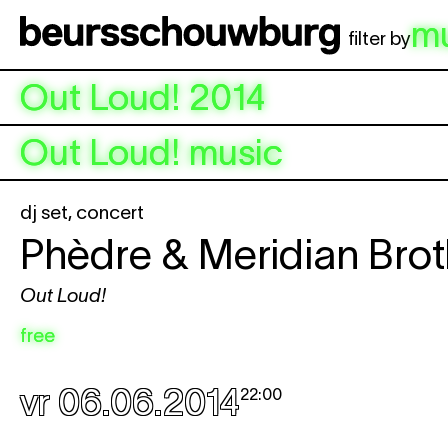
Spring naar hoofdinhoud
m
filter by
Out Loud! 2014
Out Loud! music
dj set
,
concert
Phèdre & Meridian Brot
Out Loud!
free
vr 06.06.2014
22:00