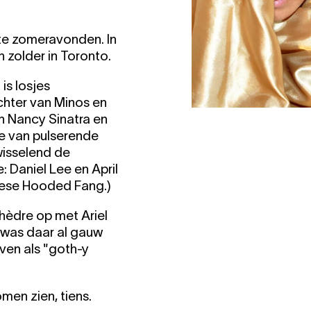
ate zomeravonden. In
 zolder in Toronto.
is losjes
chter van Minos en
n Nancy Sinatra en
e van pulserende
wisselend de
: Daniel Lee en April
dese Hooded Fang.)
hèdre op met Ariel
 was daar al gauw
ven als "goth-y
men zien, tiens.