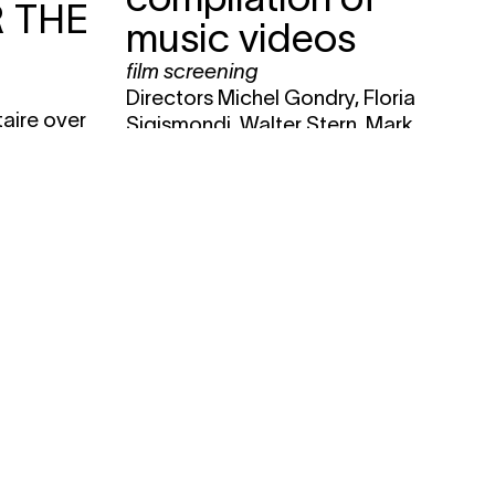
 THE
music videos
film screening
Directors Michel Gondry, Floria
taire over
Sigismondi, Walter Stern, Mark
hoogtij
Romanek, Chris Cunningham,
et Moby,
Jonathan Glazer, Spike Jonze en
 Afrika
Anton Corbijn maken ware
 Photek.
kunstpareltjes van de videoclips uit
nineties.