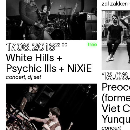
zal zakken 
17.06.2016
free
22:00
White Hills +
Psychic Ills + NiXiE
18.06
concert
,
dj set
Preoc
(form
Viet C
Yunqu
concert