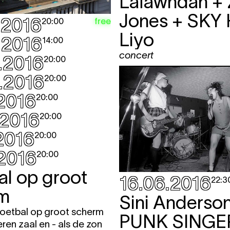
Lafawndah + 
Jones + SKY 
.2016
free
20:00
Liyo
.2016
14:00
concert
.2016
20:00
.2016
20:00
.2016
20:00
.2016
20:00
.2016
20:00
.2016
20:00
al op groot
16.06.2016
22:3
m
Sini Anderso
oetbal op groot scherm
PUNK SINGE
eren zaal en - als de zon