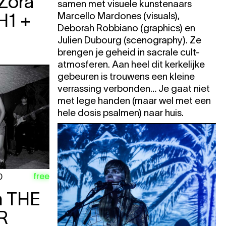
Zora
samen met visuele kunstenaars
H1 +
Marcello Mardones (visuals),
Deborah Robbiano (graphics) en
Julien Dubourg (scenography). Ze
brengen je geheid in sacrale cult-
atmosferen. Aan heel dit kerkelijke
gebeuren is trouwens een kleine
verrassing verbonden… Je gaat niet
met lege handen (maar wel met een
hele dosis psalmen) naar huis.
free
0
n
THE
R