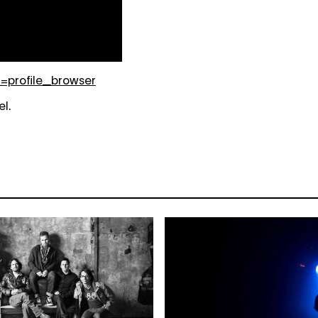
n=profile_browser
l.