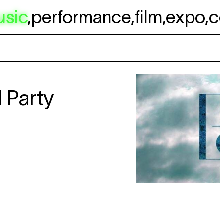
usic
,
performance
,
film
,
expo
,
c
l Party