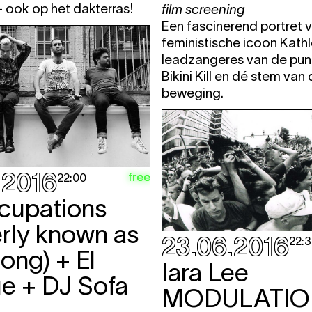
- ook op het dakterras!
film screening
Een fascinerend portret 
feministische icoon Kath
leadzangeres van de pu
Bikini Kill en dé stem van d
beweging.
.2016
free
22:00
cupations
erly known as
23.06.2016
22:
ong) + El
Iara Lee
e + DJ Sofa
MODULATIO