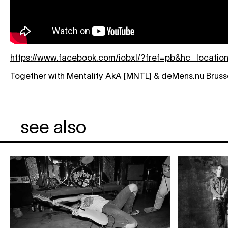
https://www.facebook.com/iobxl/?fref=pb&hc_locatio
Together with Mentality AkA [MNTL] & deMens.nu Brusse
see also