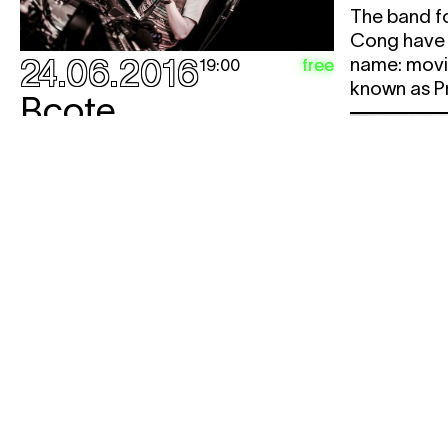
The band f
Cong have 
24.06.2016
name: movin
free
19:00
known as P
Bcote
apéroconcert
24.06
Dollkr
Handl