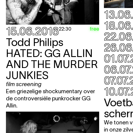
13.06
18.06
15.06.2016
free
22:30
22.06
Todd Philips
26.06
HATED: GG ALLIN
01.07
AND THE MURDER
06.07
JUNKIES
07.07
film screening
10.07
Een griezelige shockumentary over
de controversiële punkrocker GG
Voetb
Allin.
scher
We tonen v
in onze zilv