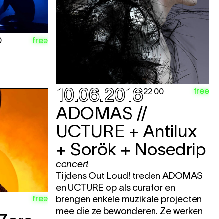
free
0
10.06.2016
free
22:00
ADOMAS //
UCTURE + Antilux
+ Sorök + Nosedrip
concert
Tijdens Out Loud! treden ADOMAS
en UCTURE op als curator en
free
brengen enkele muzikale projecten
mee die ze bewonderen. Ze werken