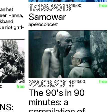
17.06.2016
free
19:00
van het
Samowar
leen Hanna,
nkband
apéroconcert
e riot grrrl-
22.06.2016
free
23:00
free
30
The 90's in 90
minutes: a
NS:
compilation of