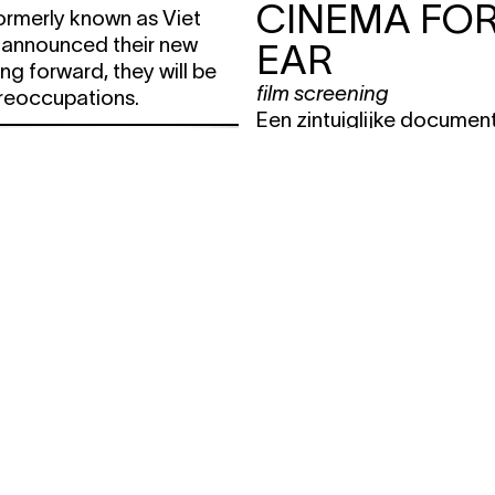
CINEMA FOR
ormerly known as Viet
announced their new
EAR
g forward, they will be
film screening
reoccupations.
Een zintuiglijke documen
elektronische dance, die 
vierde in de jaren ’90. M
Orbital, Prodigy, Coldcut,
Bambaataa, Roni Size en
.2016
free
22:00
aut +
ess DJ