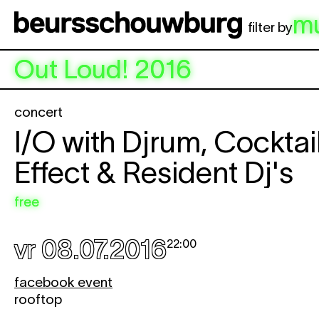
Spring naar hoofdinhoud
m
filter by
Out Loud! 2016
concert
I/O with Djrum, Cocktai
Effect & Resident Dj's
free
vr 08.07.2016
22:00
facebook event
rooftop