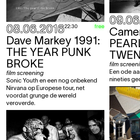
09.06
08.06.2016
free
22:30
Came
Dave Markey
1991:
PEAR
THE YEAR PUNK
TWEN
BROKE
film screen
Een ode aan
film screening
nineties ge
Sonic Youth en een nog onbekend
Nirvana op Europese tour, net
voordat grunge de wereld
veroverde.