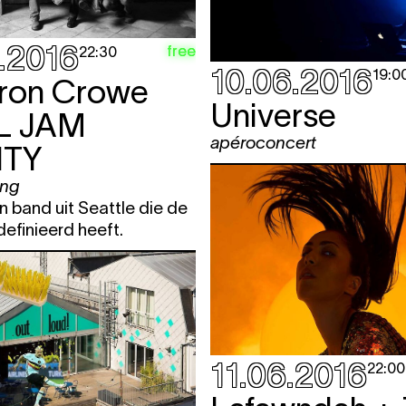
.2016
free
22:30
10.06.2016
19:0
ron Crowe
Universe
L JAM
apéroconcert
TY
ing
 band uit Seattle die de
definieerd heeft.
11.06.2016
22:00