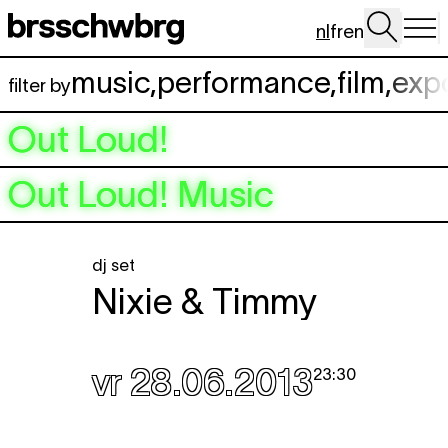
Spring naar hoofdinhoud
nl
fr
en
music
,
performance
,
film
,
exp
filter by
Out Loud!
Out Loud! Music
dj set
Nixie & Timmy
vr 28.06.2013
23:30