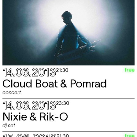
14.06.2013
free
21:30
Cloud Boat & Pomrad
concert
14.06.2013
23:30
Nixie & Rik-O
dj set
free
21:30