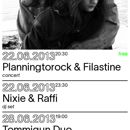
22.06.2013
free
20:30
Planningtorock & Filastine
concert
22.06.2013
23:30
Nixie & Raffi
dj set
28.06.2013
19:00
Tommigun Duo