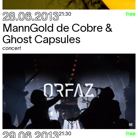
28.06.2013
free
21:30
MannGold de Cobre &
Ghost Capsules
concert
29.06.2013
free
21:30