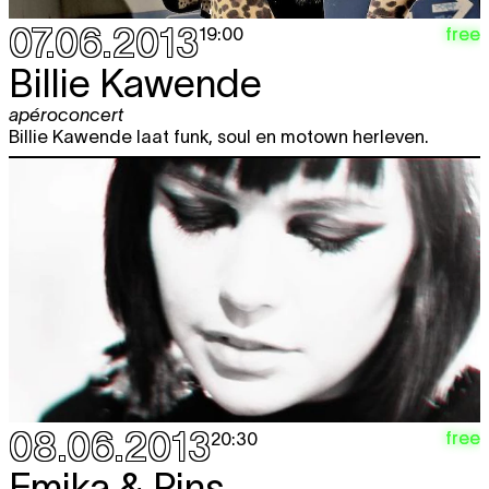
07.06.2013
free
19:00
Billie Kawende
apéroconcert
Billie Kawende laat funk, soul en motown herleven.
08.06.2013
free
20:30
Emika & Pins