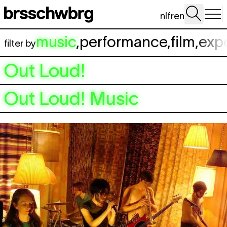
Spring naar hoofdinhoud
nl
fr
en
music
,
performance
,
film
,
exp
filter by
Out Loud!
Out Loud! Music