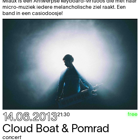
Miaux is een Antwerpse keyboard-virtuoos die met haar
micro-muziek iedere melancholische ziel raakt. Een
band in een casiodoosje!
14.06.2013
free
21:30
Cloud Boat & Pomrad
concert