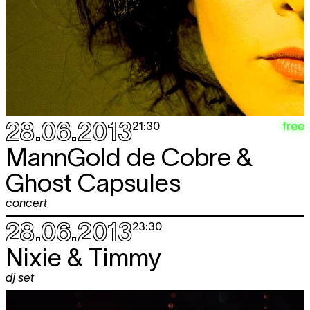
28.06.2013
free
21:30
MannGold de Cobre &
Ghost Capsules
concert
28.06.2013
23:30
Nixie & Timmy
dj set