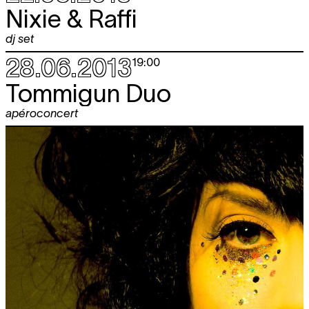
Nixie & Raffi
dj set
28.06.2013
19:00
Tommigun Duo
apéroconcert