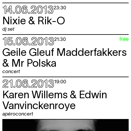
14.06.2013
23:30
Nixie & Rik-O
dj set
15.06.2013
free
21:30
Geile Gleuf Madderfakkers
& Mr Polska
concert
21.06.2013
19:00
Karen Willems & Edwin
Vanvinckenroye
apéroconcert