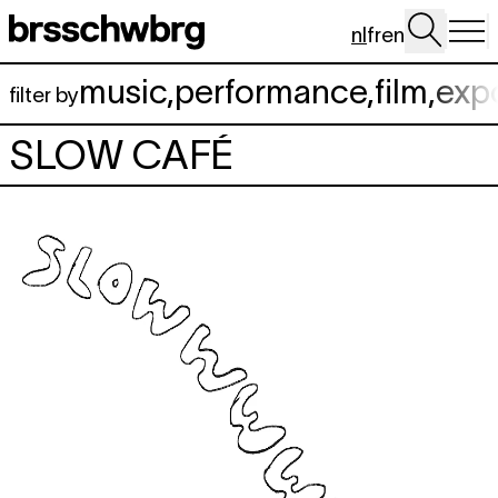
Spring naar hoofdinhoud
nl
fr
en
music
,
performance
,
film
,
exp
filter by
SLOW CAFÉ