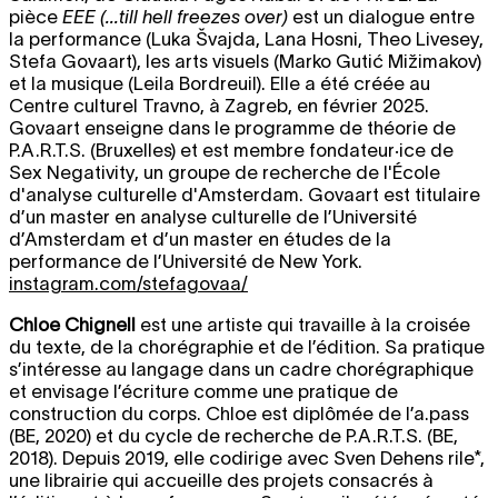
pièce
EEE (...till hell freezes over)
est un dialogue entre
la performance (Luka Švajda, Lana Hosni, Theo Livesey,
Stefa Govaart), les arts visuels (Marko Gutić Mižimakov)
et la musique (Leila Bordreuil). Elle a été créée au
Centre culturel Travno, à Zagreb, en février 2025.
Govaart enseigne dans le programme de théorie de
P.A.R.T.S. (Bruxelles) et est membre fondateur·ice de
Sex Negativity, un groupe de recherche de l'École
d'analyse culturelle d'Amsterdam. Govaart est titulaire
d’un master en analyse culturelle de l’Université
d’Amsterdam et d’un master en études de la
performance de l’Université de New York.
instagram.com/stefagovaa/
Chloe Chignell
est une artiste qui travaille à la croisée
du texte, de la chorégraphie et de l’édition. Sa pratique
s’intéresse au langage dans un cadre chorégraphique
et envisage l’écriture comme une pratique de
construction du corps. Chloe est diplômée de l’a.pass
(BE, 2020) et du cycle de recherche de P.A.R.T.S. (BE,
2018). Depuis 2019, elle codirige avec Sven Dehens rile*,
une librairie qui accueille des projets consacrés à