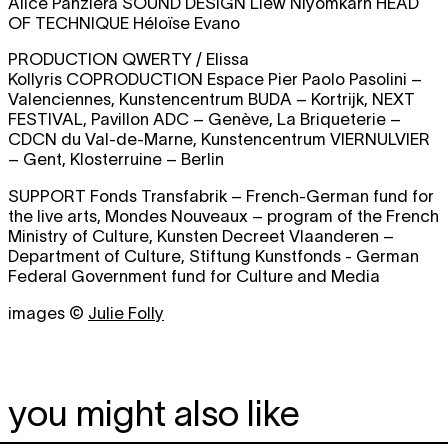
Alice Panziera
SOUND DESIGN
Liew Niyomkarn
HEAD
OF TECHNIQUE
Héloïse Evano
PRODUCTION
QWERTY / Elissa
Kollyris
COPRODUCTION
Espace Pier Paolo Pasolini –
Valenciennes, Kunstencentrum BUDA – Kortrijk, NEXT
FESTIVAL, Pavillon ADC – Genève, La Briqueterie –
CDCN du Val-de-Marne, Kunstencentrum VIERNULVIER
– Gent, Klosterruine – Berlin
SUPPORT
Fonds Transfabrik – French-German fund for
the live arts, Mondes Nouveaux – program of the French
Ministry of Culture, Kunsten Decreet Vlaanderen –
Department of Culture, Stiftung Kunstfonds - German
Federal Government fund for Culture and Media
images ©
Julie Folly
you might also like