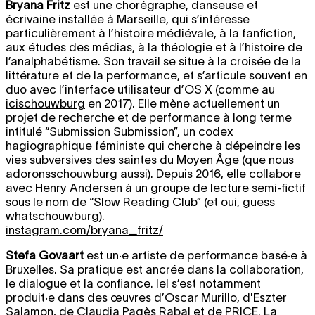
Bryana Fritz
est une chorégraphe, danseuse et
écrivaine installée à Marseille, qui s’intéresse
particulièrement à l’histoire médiévale, à la fanfiction,
aux études des médias, à la théologie et à l’histoire de
l’analphabétisme. Son travail se situe à la croisée de la
littérature et de la performance, et s’articule souvent en
duo avec l’interface utilisateur d’OS X (comme au
icischouwburg
en 2017). Elle mène actuellement un
projet de recherche et de performance à long terme
intitulé “Submission Submission”, un codex
hagiographique féministe qui cherche à dépeindre les
vies subversives des saintes du Moyen Âge (que nous
adoronsschouwburg
aussi). Depuis 2016, elle collabore
avec Henry Andersen à un groupe de lecture semi-fictif
sous le nom de “Slow Reading Club” (et oui, guess
whatschouwburg
).
instagram.com/bryana_fritz/
Stefa Govaart
est un·e artiste de performance basé·e à
Bruxelles. Sa pratique est ancrée dans la collaboration,
le dialogue et la confiance. Iel s’est notamment
produit·e dans des œuvres d’Oscar Murillo, d'Eszter
Salamon, de Claudia Pagès Rabal et de PRICE. La