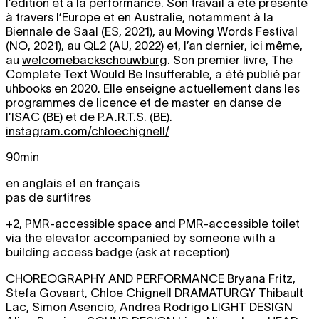
l’édition et à la performance. Son travail a été présenté
à travers l’Europe et en Australie, notamment à la
Biennale de Saal (ES, 2021), au Moving Words Festival
(NO, 2021), au QL2 (AU, 2022) et, l’an dernier, ici même,
au
welcomebackschouwburg
. Son premier livre, The
Complete Text Would Be Insufferable, a été publié par
uhbooks en 2020. Elle enseigne actuellement dans les
programmes de licence et de master en danse de
l’ISAC (BE) et de P.A.R.T.S. (BE).
instagram.com/chloechignell/
90min
en anglais et en français
pas de surtitres
+2, PMR-accessible space and PMR-accessible toilet
via the elevator accompanied by someone with a
building access badge (ask at reception)
CHOREOGRAPHY AND PERFORMANCE
Bryana Fritz,
Stefa Govaart, Chloe Chignell
DRAMATURGY
Thibault
Lac, Simon Asencio, Andrea Rodrigo
LIGHT DESIGN