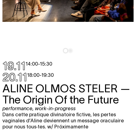
19.11
14:00
-
15:30
20.11
18:00
-
19:30
ALINE OLMOS STELER
—
The Origin Of the Future
performance
,
work-in-progress
Dans cette pratique divinatoire fictive, les pertes
vaginales d’Aline deviennent un message oraculaire
pour nous tous·tes. w/ Próximamente