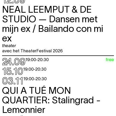
NEAL LEEMPUT & DE
STUDIO
— Dansen met
mijn ex / Bailando con mi
ex
theater
avec het TheaterFestival 2026
24.09
free
19:00
-
20:30
15.10
19:00
-
20:30
03.11
19:00
-
20:30
QUI A TUÉ MON
QUARTIER:
Stalingrad -
Lemonnier