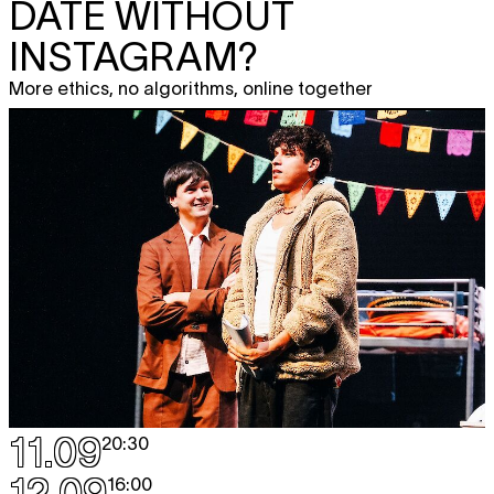
DATE WITHOUT
INSTAGRAM?
More ethics, no algorithms, online together
11.09
20:30
12.09
16:00