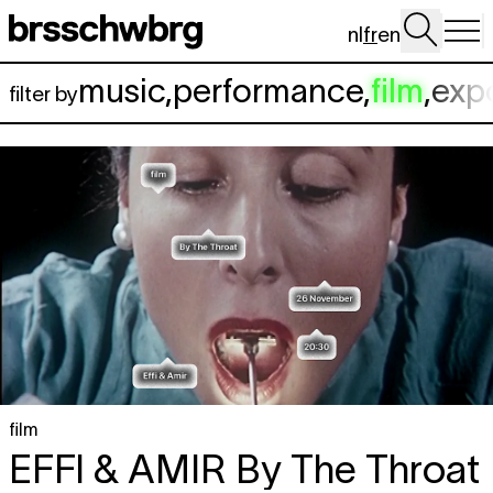
Aller au contenu principal
nl
fr
en
music
,
performance
,
film
,
exp
filter by
film
EFFI & AMIR
By The Throat