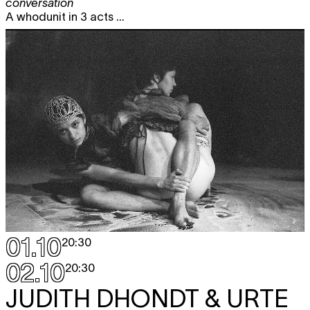
conversation
A whodunit in 3 acts ...
01.10
20:30
02.10
20:30
JUDITH DHONDT & URTE