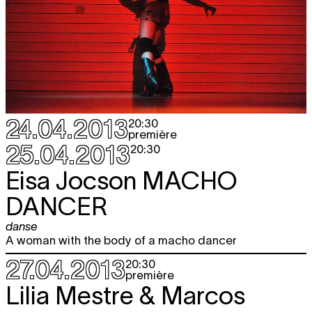
24.04.2013
20:30
première
25.04.2013
20:30
Eisa Jocson
MACHO
DANCER
danse
A woman with the body of a macho dancer
27.04.2013
20:30
première
Lilia Mestre & Marcos