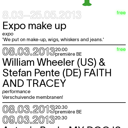
8.03–25.05.2013
free
Expo make up
expo
'We put on make-up, wigs, whiskers and jeans.'
08.03.2013
free
20:00
première BE
William Wheeler (US) &
Stefan Pente (DE)
FAITH
AND TRACEY
performance
Verschuivende membranen!
08.03.2013
20:30
première BE
09.03.2013
20:30