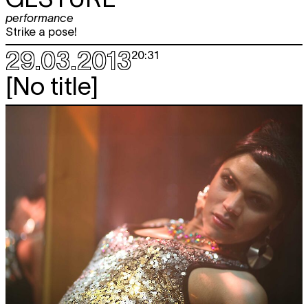
performance
Strike a pose!
29.03.2013
20:31
[No title]