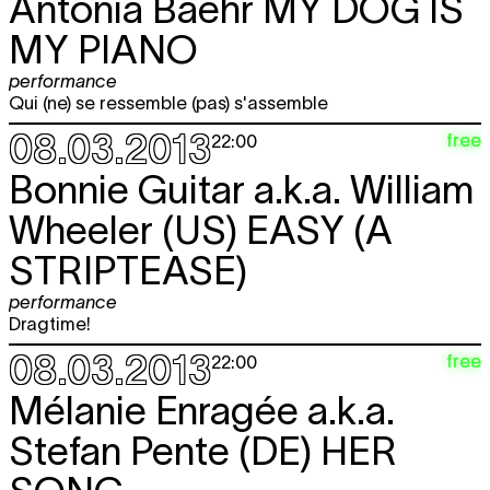
Antonia Baehr
MY DOG IS
MY PIANO
performance
Qui (ne) se ressemble (pas) s'assemble
08.03.2013
free
22:00
Bonnie Guitar a.k.a. William
Wheeler (US)
EASY (A
STRIPTEASE)
performance
Dragtime!
08.03.2013
free
22:00
Mélanie Enragée a.k.a.
Stefan Pente (DE)
HER