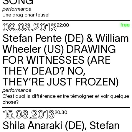
SONG
performance
Une drag chanteuse!
09.03.2013
free
22:00
Stefan Pente (DE) & William
Wheeler (US)
DRAWING
FOR WITNESSES (ARE
THEY DEAD? NO,
THEY’RE JUST FROZEN)
performance
C’est quoi la différence entre témoigner et voir quelque
chose?
15.03.2013
20:30
Shila Anaraki (DE), Stefan