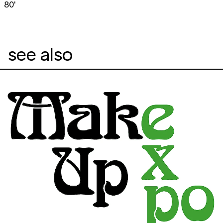
80'
see also