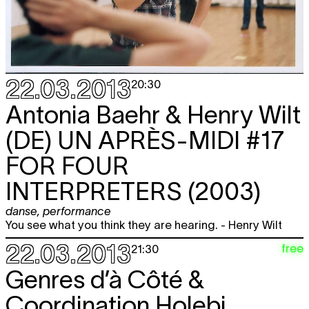
22.03.2013
20:30
Antonia Baehr & Henry Wilt
(DE)
UN APRÈS-MIDI #17
FOR FOUR
INTERPRETERS (2003)
danse
,
performance
You see what you think they are hearing. - Henry Wilt
22.03.2013
free
21:30
Genres d’à Côté &
Coordination Holebi