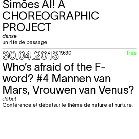
Simões
AI! A
CHOREOGRAPHIC
PROJECT
danse
un rite de passage
30.04.2013
free
19:30
Who’s afraid of the F-
word? #4 Mannen van
Mars, Vrouwen van Venus?
débat
Conférence et débatsur le thème de nature et nurture.