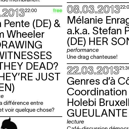
08.03.2013
22:
.2013
free
22:00
Mélanie Enra
 Pente (DE) &
a.k.a. Stefan 
am Wheeler
(DE)
HER SO
DRAWING
performance
WITNESSES
Une drag chanteuse!
 THEY DEAD?
22.03.2013
21:3
HEY’RE JUST
Genres d’à C
EN)
Coordination
ce
Holebi Bruxel
la différence entre
et voir quelque chose?
GUEULANTE
lecture
Café-discussion démocr