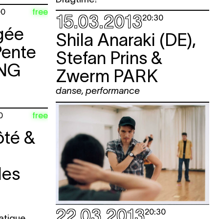
free
00
15.03.2013
20:30
gée
Shila Anaraki (DE),
Pente
Stefan Prins &
NG
Zwerm
PARK
danse
,
performance
free
0
ôté &
les
22.03.2013
20:30
atique