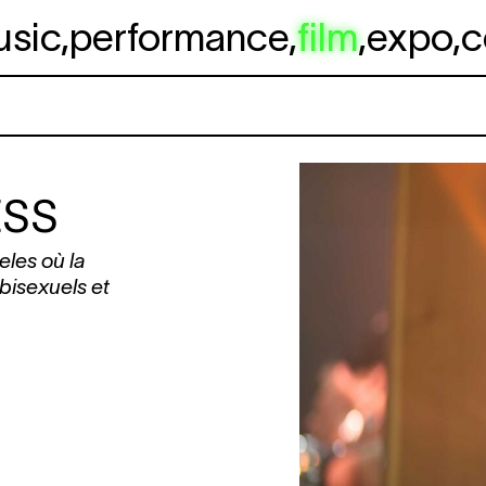
usic
,
performance
,
film
,
expo
,
c
ESS
eles où la
bisexuels et