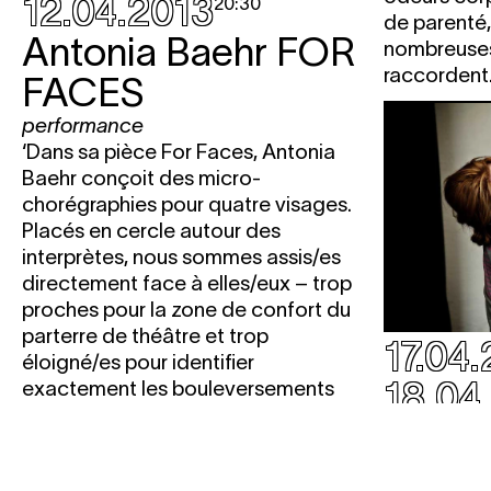
12.04.2013
20:30
de parenté,
Antonia Baehr
FOR
nombreuses 
raccordent
FACES
performance
‘Dans sa pièce For Faces, Antonia
Baehr conçoit des micro-
chorégraphies pour quatre visages.
Placés en cercle autour des
interprètes, nous sommes assis/es
directement face à elles/eux – trop
proches pour la zone de confort du
parterre de théâtre et trop
17.04
éloigné/es pour identifier
18.04
exactement les bouleversements
d’expression sur le visage situé en
Arant
face de soi. La “face” devient la
scène sur laquelle le regard de la/du
(ES) &