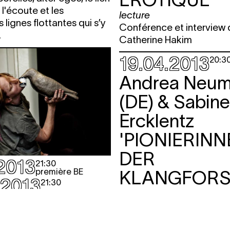
 l'écoute et les
lecture
lignes flottantes qui s’y
Conférence et interview 
.
Catherine Hakim
19.04.2013
20:3
Andrea Neu
(DE) & Sabine
Ercklentz
'PIONIERIN
DER
.2013
21:30
première BE
KLANGFORSCHU
.2013
21:30
concert
xa Martinez
Fait de chair et de machi
 Lola Rubio