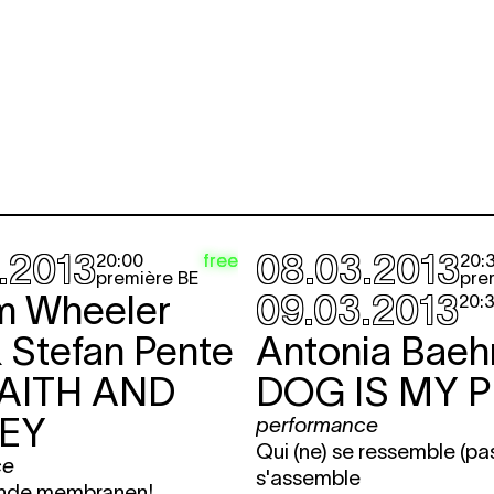
.2013
08.03.2013
free
20:00
20:
première BE
pre
am Wheeler
09.03.2013
20:
 Stefan Pente
Antonia Baeh
AITH AND
DOG IS MY 
EY
performance
Qui (ne) se ressemble (pa
ce
s'assemble
ende membranen!