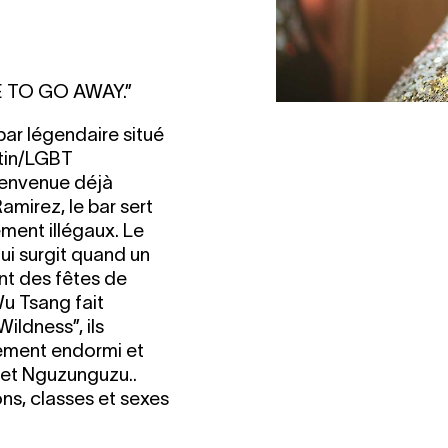
 TO GO AWAY.”
 bar légendaire situé
atin/LGBT
bienvenue déjà
amirez, le bar sert
ment illégaux. Le
 qui surgit quand un
nt des fêtes de
u Tsang fait
ildness”, ils
rement endormi et
 et Nguzunguzu..
ons, classes et sexes