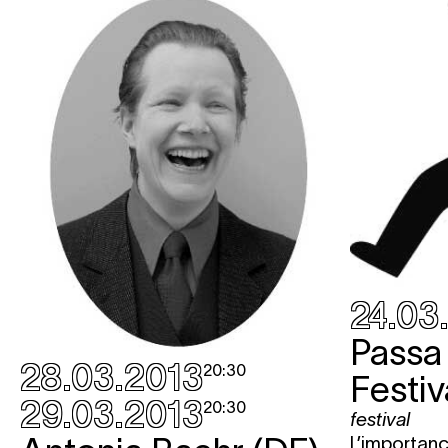
24.03
Passa
28.03.2013
20:30
Festiv
29.03.2013
20:30
festival
L’importanc