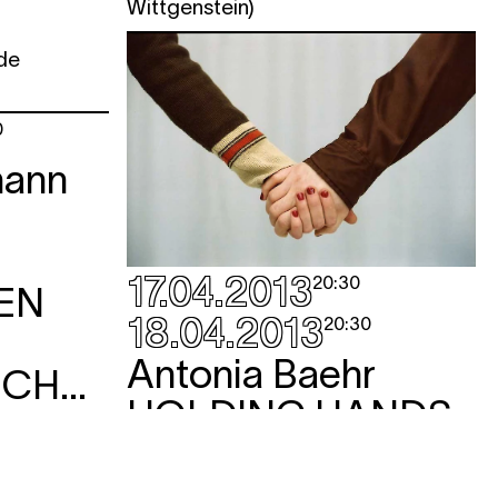
Wittgenstein)
de
0
mann
17.04.2013
20:30
NEN
18.04.2013
20:30
Antonia Baehr
NG'
HOLDING HANDS
ne
performance
Pourriez-vous assister à un