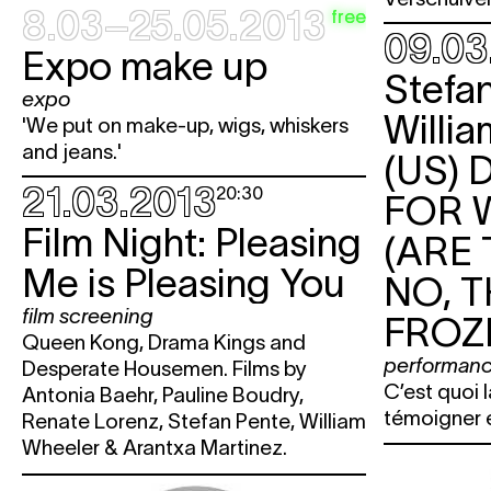
8.03–25.05.2013
free
09.03
Expo make up
Stefan
expo
Willi
'We put on make-up, wigs, whiskers
and jeans.'
(US)
21.03.2013
20:30
FOR 
Film Night: Pleasing
(ARE
Me is Pleasing You
NO, T
film screening
FROZ
Queen Kong, Drama Kings and
performan
Desperate Housemen. Films by
C’est quoi 
Antonia Baehr, Pauline Boudry,
témoigner 
Renate Lorenz, Stefan Pente, William
Wheeler & Arantxa Martinez.