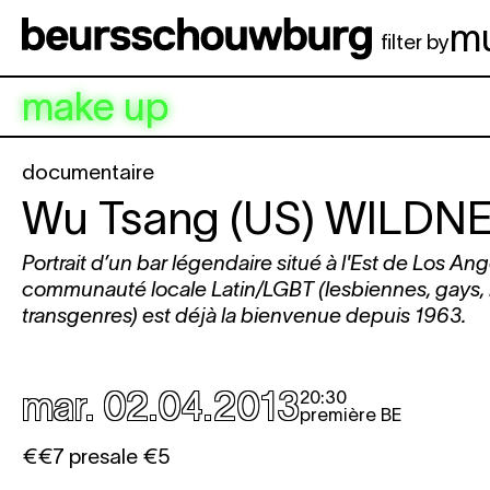
Aller au contenu principal
m
filter by
make up
documentaire
Wu Tsang (US)
WILDN
Portrait d’un bar légendaire situé à l'Est de Los Ang
communauté locale Latin/LGBT (lesbiennes, gays, 
transgenres) est déjà la bienvenue depuis 1963.
mar. 02.04.2013
20:30
première BE
€€7 presale €5