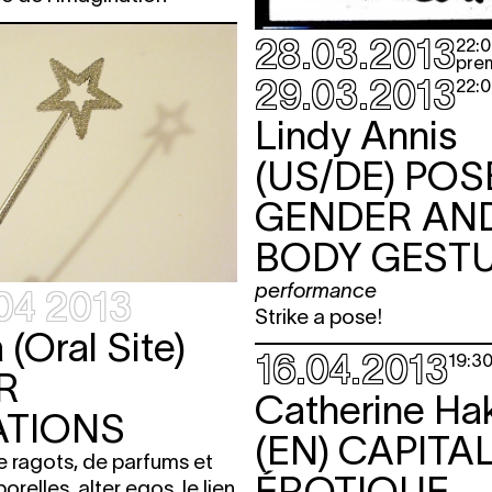
28.03.2013
22:
pre
29.03.2013
22:
Lindy Annis
(US/DE)
POS
GENDER AN
BODY GEST
performance
04 2013
Strike a pose!
(Oral Site)
16.04.2013
19:3
R
Catherine Ha
ATIONS
(EN)
CAPITA
 ragots, de parfums et
ÉROTIQUE
relles, alter egos, le lien