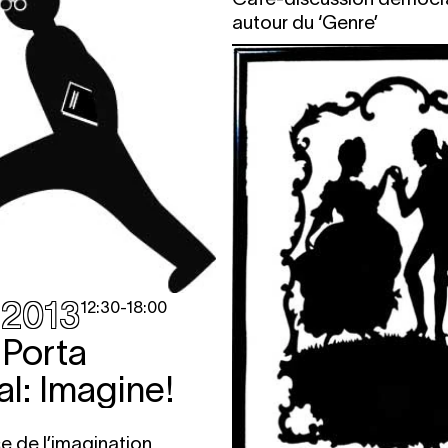
autour du ‘Genre’
.2013
12:30
-
18:00
 Porta
al: Imagine!
e de l’imagination