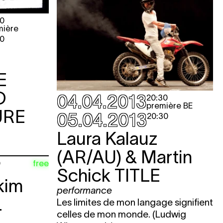
00
mière
00
E
D
04.04.2013
20:30
première BE
URE
05.04.2013
20:30
Laura Kalauz
(AR/AU) & Martin
free
0
Schick
TITLE
kim
performance
L
Les limites de mon langage signifient
celles de mon monde. (Ludwig