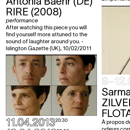
Antonia Baehr (DE)
RIRE (2008)
performance
After watching this piece you will
find yourself more attuned to the
sound of laughter around you. -
Islington Gazette (UK), 10/02/2011
9–12.
Sarma 
ZILVE
FLOT
11.04.2013
20:30
À propos de
odeurs corpo