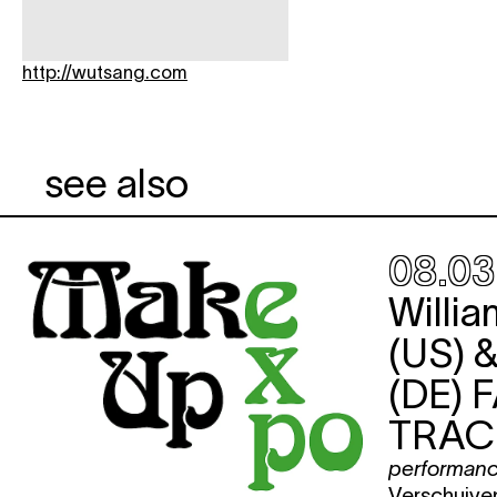
http://wutsang.com
see also
08.03
Willi
(US) &
(DE)
F
TRAC
performan
Verschuiv