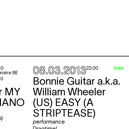
08.03.2013
free
30
22:00
mière BE
Bonnie Guitar a.k.a.
30
r
MY
William Wheeler
PIANO
(US)
EASY (A
STRIPTEASE)
s)
performance
Dragtime!