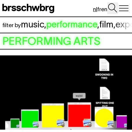
Spring naar hoofdinhoud
nl
fr
en
music
,
performance
,
film
,
exp
filter by
PERFORMING ARTS