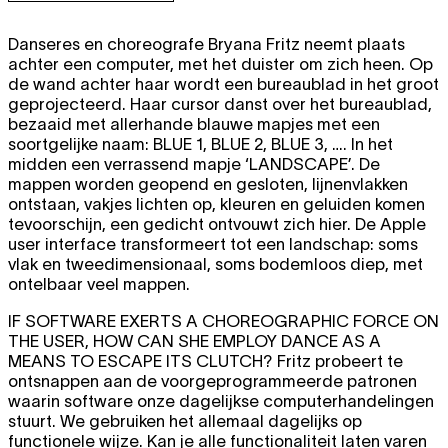
Danseres en choreografe Bryana Fritz neemt plaats
achter een computer, met het duister om zich heen. Op
de wand achter haar wordt een bureaublad in het groot
geprojecteerd. Haar cursor danst over het bureaublad,
bezaaid met allerhande blauwe mapjes met een
soortgelijke naam: BLUE 1, BLUE 2, BLUE 3, …. In het
midden een verrassend mapje ‘LANDSCAPE’. De
mappen worden geopend en gesloten, lijnenvlakken
ontstaan, vakjes lichten op, kleuren en geluiden komen
tevoorschijn, een gedicht ontvouwt zich hier. De Apple
user interface transformeert tot een landschap: soms
vlak en tweedimensionaal, soms bodemloos diep, met
ontelbaar veel mappen.
IF SOFTWARE EXERTS A CHOREOGRAPHIC FORCE ON
THE USER, HOW CAN SHE EMPLOY DANCE AS A
MEANS TO ESCAPE ITS CLUTCH?
Fritz probeert te
ontsnappen aan de voorgeprogrammeerde patronen
waarin software onze dagelijkse computerhandelingen
stuurt. We gebruiken het allemaal dagelijks op
functionele wijze. Kan je alle functionaliteit laten varen