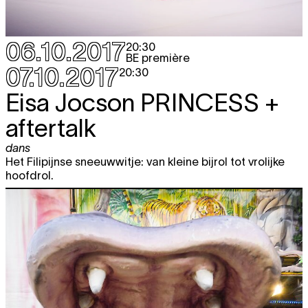
06.10.2017
20:30
BE première
07.10.2017
20:30
Eisa Jocson
PRINCESS
+
aftertalk
dans
Het Filipijnse sneeuwwitje: van kleine bijrol tot vrolijke
hoofdrol.