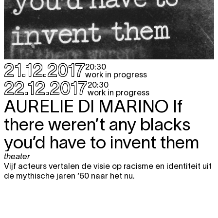
21.12.2017
20:30
work in progress
22.12.2017
20:30
work in progress
AURELIE DI MARINO
If
there weren’t any blacks
you’d have to invent them
theater
Vijf acteurs vertalen de visie op racisme en identiteit uit
de mythische jaren ‘60 naar het nu.