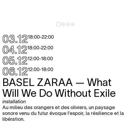
03.12
18:00
-
22:00
04.12
18:00
-
22:00
05.12
12:00
-
18:00
06.12
12:00
-
18:00
BASEL ZARAA
— What
Will We Do Without Exile
installation
Au milieu des orangers et des oliviers, un paysage
sonore venu du futur évoque l’espoir, la résilience et la
libération.