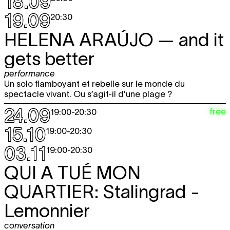
18.09
19.09
20:30
HELENA ARAÚJO
— and it
gets better
performance
Un solo flamboyant et rebelle sur le monde du
spectacle vivant. Ou s’agit-il d’une plage ?
24.09
free
19:00
-
20:30
15.10
19:00
-
20:30
03.11
19:00
-
20:30
QUI A TUÉ MON
QUARTIER:
Stalingrad -
Lemonnier
conversation