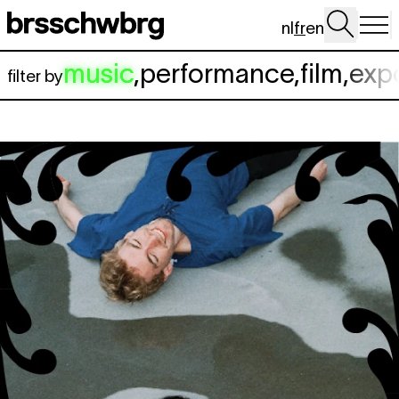
Aller au contenu principal
nl
fr
en
music
,
performance
,
film
,
exp
filter by