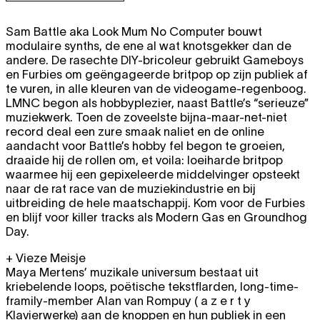
Sam Battle aka Look Mum No Computer bouwt
modulaire synths, de ene al wat knotsgekker dan de
andere. De rasechte DIY-bricoleur gebruikt Gameboys
en Furbies om geëngageerde britpop op zijn publiek af
te vuren, in alle kleuren van de videogame-regenboog.
LMNC begon als hobbyplezier, naast Battle’s “serieuze”
muziekwerk. Toen de zoveelste bijna-maar-net-niet
record deal een zure smaak naliet en de online
aandacht voor Battle’s hobby fel begon te groeien,
draaide hij de rollen om, et voila: loeiharde britpop
waarmee hij een gepixeleerde middelvinger opsteekt
naar de rat race van de muziekindustrie en bij
uitbreiding de hele maatschappij. Kom voor de Furbies
en blijf voor killer tracks als Modern Gas en Groundhog
Day.
+ Vieze Meisje
Maya Mertens’ muzikale universum bestaat uit
kriebelende loops, poëtische tekstflarden, long-time-
framily-member Alan van Rompuy ( a z e r t y
Klavierwerke) aan de knoppen en hun publiek in een