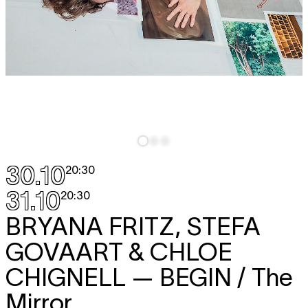
30.10
20:30
31.10
20:30
BRYANA FRITZ, STEFA
GOVAART & CHLOE
CHIGNELL
— BEGIN / The
Mirror