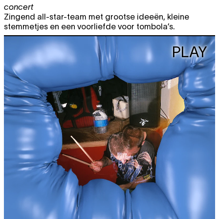
concert
Zingend all-star-team met grootse ideeën, kleine
stemmetjes en een voorliefde voor tombola’s.
PLAY