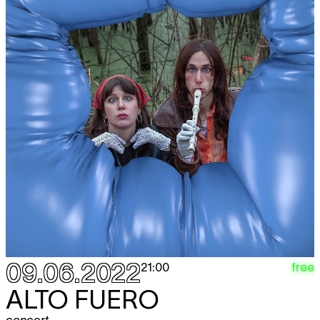
09.06.2022
free
21:00
ALTO FUERO
concert