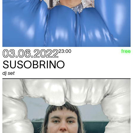
03.06.2022
free
23:00
SUSOBRINO
dj set