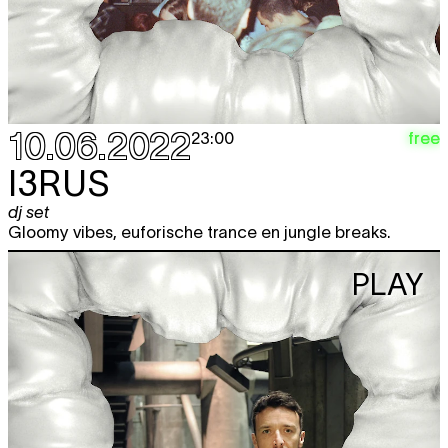
10.06.2022
free
23:00
I3RUS
dj set
Gloomy vibes, euforische trance en jungle breaks.
PLAY