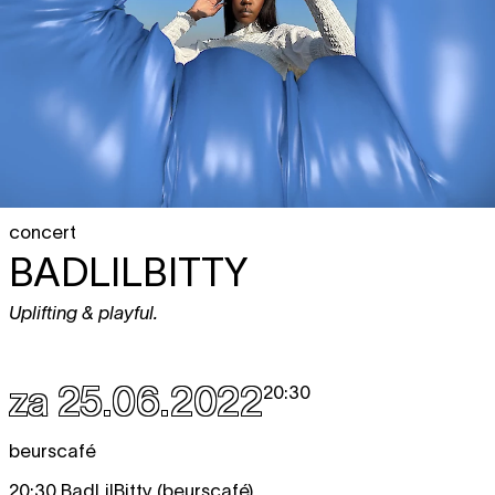
concert
BADLILBITTY
Uplifting & playful.
za 25.06.2022
20:30
beurscafé
20:30 BadLilBitty (beurscafé)