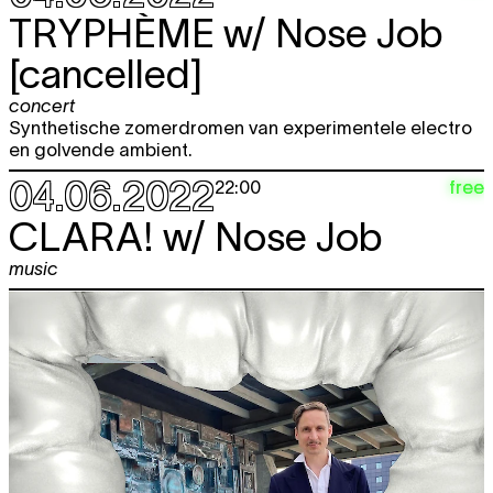
TRYPHÈME
w/ Nose Job
[cancelled]
concert
Synthetische zomerdromen van experimentele electro
en golvende ambient.
04.06.2022
free
22:00
CLARA!
w/ Nose Job
music