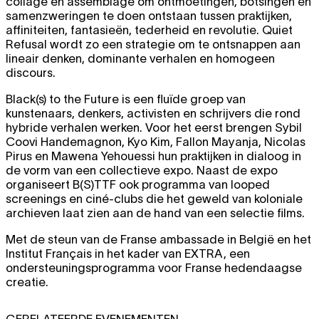
collage en assemblage om ontmoetingen, botsingen en
samenzweringen te doen ontstaan tussen praktijken,
affiniteiten, fantasieën, tederheid en revolutie. Quiet
Refusal wordt zo een strategie om te ontsnappen aan
lineair denken, dominante verhalen en homogeen
discours.
Black(s) to the Future is een fluïde groep van
kunstenaars, denkers, activisten en schrijvers die rond
hybride verhalen werken. Voor het eerst brengen Sybil
Coovi Handemagnon, Kyo Kim, Fallon Mayanja, Nicolas
Pirus en Mawena Yehouessi hun praktijken in dialoog in
de vorm van een collectieve expo. Naast de expo
organiseert B(S)TTF ook programma van looped
screenings en ciné-clubs die het geweld van koloniale
archieven laat zien aan de hand van een selectie films.
Met de steun van de Franse ambassade in België en het
Institut Français in het kader van EXTRA, een
ondersteuningsprogramma voor Franse hedendaagse
creatie.
GERELATEERDE EVENEMENTEN