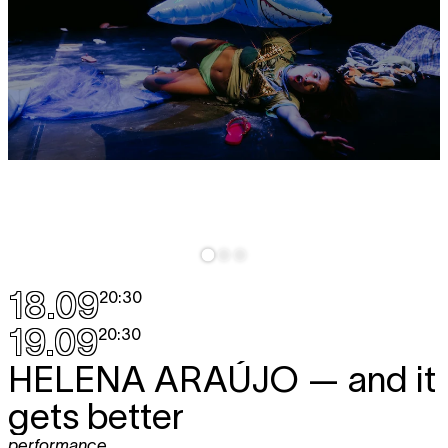
18.09
20:30
19.09
20:30
HELENA ARAÚJO
— and it
gets better
performance