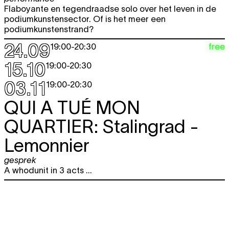
Flaboyante en tegendraadse solo over het leven in de
podiumkunstensector. Of is het meer een
podiumkunstenstrand?
24.09
free
19:00
-
20:30
15.10
19:00
-
20:30
03.11
19:00
-
20:30
QUI A TUÉ MON
QUARTIER:
Stalingrad -
Lemonnier
gesprek
A whodunit in 3 acts ...