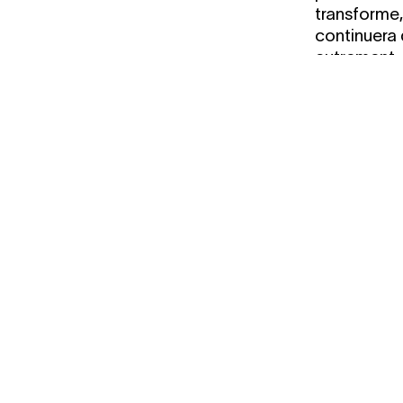
transforme
continuera d
autrement. 
également 
organisatio