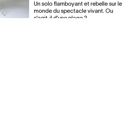
Un solo flamboyant et rebelle sur le
monde du spectacle vivant. Ou
s’agit-il d’une plage ?
ER AA
es arêtes
ais se