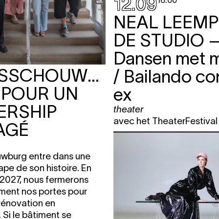
12.09
16:00
NEAL LEEMP
DE STUDIO
Dansen met m
RSSCHOUWBURG
/ Bailando co
 POUR UN
ex
ERSHIP
theater
avec het TheaterFestiva
AGÉ
wburg entre dans une
ape de son histoire. En
2027, nous fermerons
ment nos portes pour
rénovation en
 Si le bâtiment se