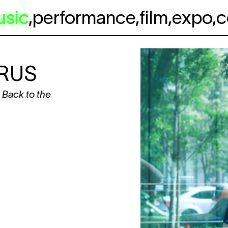
usic
,
performance
,
film
,
expo
,
c
ORUS
. Back to the