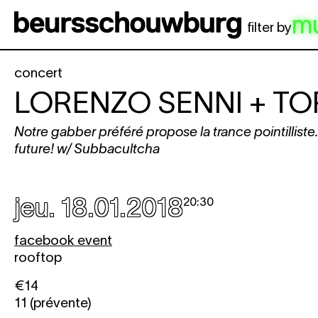
Aller au contenu principal
m
filter by
concert
LORENZO SENNI + T
Notre gabber préféré propose la trance pointilliste
future! w/ Subbacultcha
jeu. 18.01.2018
20:30
facebook event
rooftop
€14
11 (prévente)