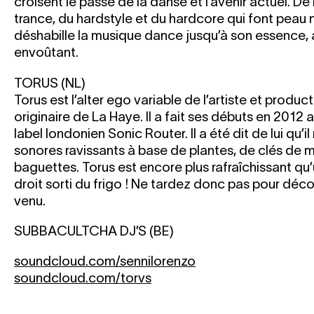
croisent le passé de la danse et l’avenir actuel. De 
trance, du hardstyle et du hardcore qui font peau 
déshabille la musique dance jusqu’à son essence, 
envoûtant.
TORUS (NL)
Torus est l’alter ego variable de l’artiste et produ
originaire de La Haye. Il a fait ses débuts en 2012 
label londonien Sonic Router. Il a été dit de lui qu’i
sonores ravissants à base de plantes, de clés de 
baguettes. Torus est encore plus rafraîchissant qu
droit sorti du frigo ! Ne tardez donc pas pour déc
venu.
SUBBACULTCHA DJ’S (BE)
soundcloud.com/sennilorenzo
soundcloud.com/torvs