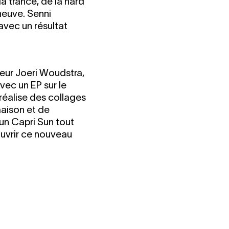
la trance, de la hard
neuve. Senni
avec un résultat
cteur Joeri Woudstra,
avec un EP sur le
l réalise des collages
maison et de
’un Capri Sun tout
ouvrir ce nouveau