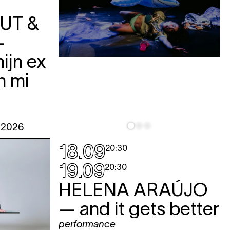
UT &
—
ijn ex
n mi
l 2026
18.09
20:30
19.09
20:30
HELENA ARAÚJO
— and it gets better
performance