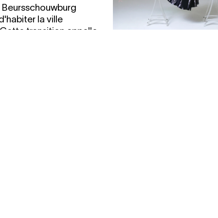
, Beursschouwburg
'habiter la ville
Cette transition appelle
une évolution de notre
05.11
20:00
n.
LIESA VAN D
concert
Une douceur qui épouse l
de mille genres, sans jam
blesser.