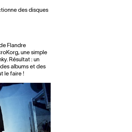
ctionne des disques
 de Flandre
croKorg, une simple
ky. Résultat : un
e des albums et des
 le faire !