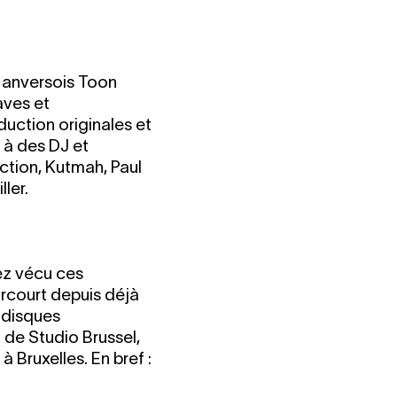
n anversois Toon
aves et
duction originales et
 à des DJ et
ction, Kutmah, Paul
ler.
ez vécu ces
rcourt depuis déjà
 disques
 de Studio Brussel,
 Bruxelles. En bref :