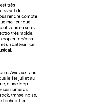
est très
at avant de
 vous rendre compte
que meilleur que
a et vous en serez
ctro très rapide.
tes pop européens
et un batteur : ce
sical.
urs. Avis aux fans
 le 1er juillet au
ie, d’une loop
de ses numéros
ock, transe, noise,
e techno. Leur