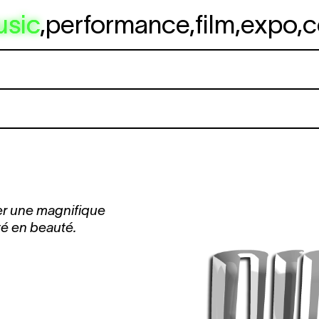
usic
,
performance
,
film
,
expo
,
c
er une magnifique
té en beauté.