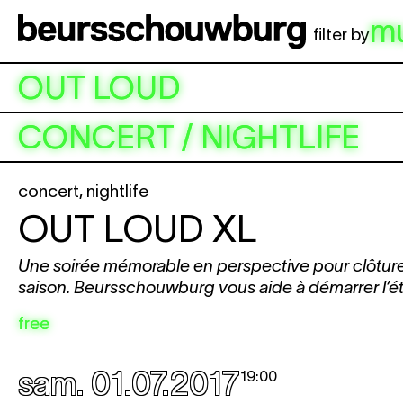
Aller au contenu principal
m
filter by
OUT LOUD
CONCERT / NIGHTLIFE
concert
,
nightlife
OUT LOUD XL
Une soirée mémorable en perspective pour clôtur
saison. Beursschouwburg vous aide à démarrer l’é
free
sam. 01.07.2017
19:00