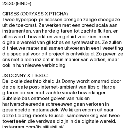
23:30 (EINDE)
CIRSES (O0RYXSS X PTICHA)
Twee hyperpop-prinsessen brengen zalige shoegaze
uit de toekomst. Ze werken met een breed scala aan
instrumenten, van harde gitaren tot zachte fluiten, en
alles wordt bewerkt en van geluid voorzien in een
digitale wereld van glitches en synthwashes. Ze zullen
dit nieuwe materiaal samen uitvoeren in een livesetting
die speciaal voor dit project is ontwikkeld. Zo geven ze
ons niet alleen inzicht in hun manier van werken, maar
ook in hun nieuwe verbinding.
JS DONNY X TIBSLC
De lokale deathfolkheld Js Donny wordt omarmd door
de delicate post-internet-ambient van tibslc. Harde
gitaren botsen met zachte vocale bewerkingen.
Subtiele bas ontmoet golven van ruis en
hartverscheurende schreeuwen gaan verloren in
gesampelde metamuziek. We kijken enorm uit naar
deze Leipzig-meets-Brussel-samenwerking van twee
toverfeeën die verdwaald zijn in de digitale wereld.
instagram.com/jjsjsjjjjsjsjjjsj/