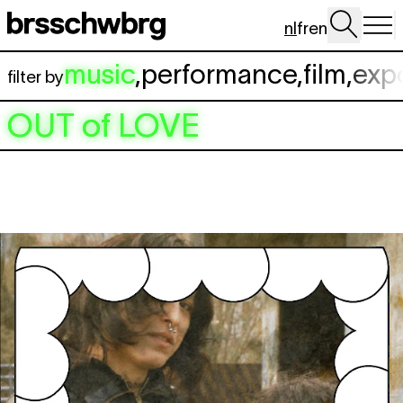
Spring naar hoofdinhoud
nl
fr
en
music
,
performance
,
film
,
exp
filter by
OUT of LOVE