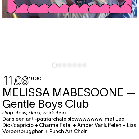
11.06
19:30
MELISSA MABESOONE
—
Gentle Boys Club
drag show
,
dans
,
workshop
Dans een anti-patriarchale slowwwwwww, met Leo
Dick’capricio + Charme Fatal + Amber Vanluffelen + Lisa
Vereertbrugghen + Punch Art Choir