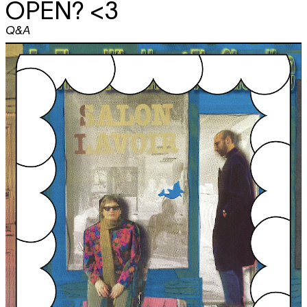
OPEN?
<3
Q&A