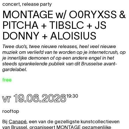
concert
,
release party
MONTAGE w/
O0RYXSS &
PITCHA + TIBSLC + JS
DONNY + ALOISIUS
Twee duo’s, twee nieuwe releases, heel veel nieuwe
muziek om verliefd van te worden op je internetcrush, op
je innerlijke demonen of op een andere engel in het
steeds sprankelende publiek van dit Brusselse avant-
gardelabel.
free
vr 19.06.2026
19:30
rooftop
Bij
Canapé
, een van de gezelligste kunstcollectieven
van Brussel, organiseert MONTAGE gezamenlijke