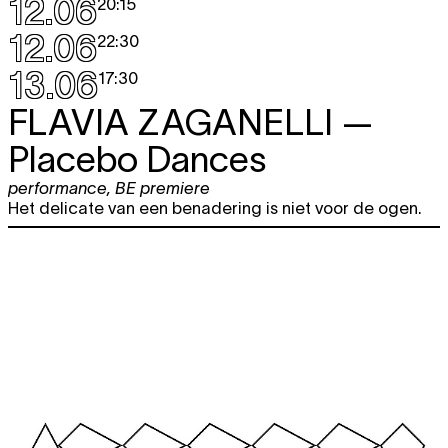
12.06
20:15
12.06
22:30
13.06
17:30
FLAVIA ZAGANELLI
—
Placebo Dances
performance
,
BE premiere
Het delicate van een benadering is niet voor de ogen.