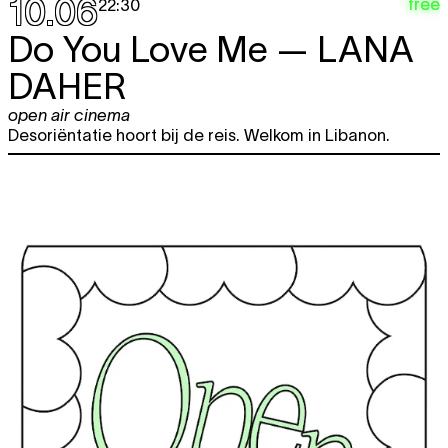
10.06
free
22:30
Do You Love Me —
LANA
DAHER
open air cinema
Desoriëntatie hoort bij de reis. Welkom in Libanon.