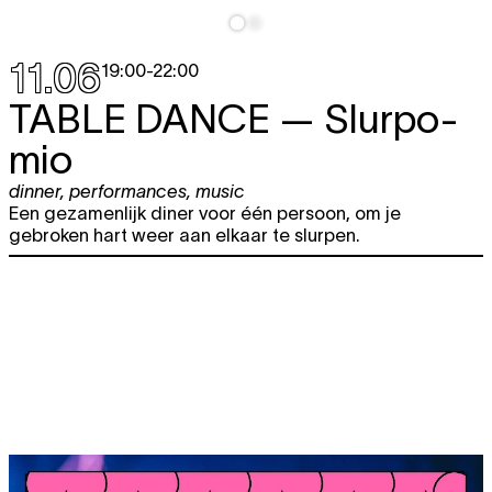
11.06
19:00
-
22:00
TABLE DANCE
— Slurpo-
mio
dinner
,
performances
,
music
Een gezamenlijk diner voor één persoon, om je
gebroken hart weer aan elkaar te slurpen.