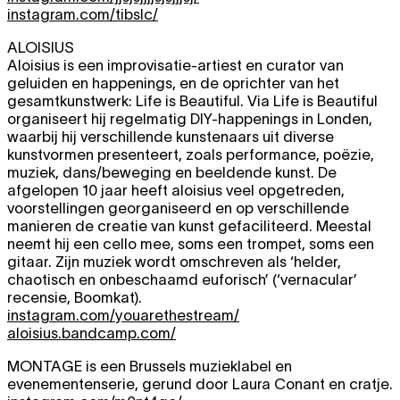
instagram.com/tibslc/
ALOISIUS
Aloisius is een improvisatie-artiest en curator van
geluiden en happenings, en de oprichter van het
gesamtkunstwerk: Life is Beautiful. Via Life is Beautiful
organiseert hij regelmatig DIY-happenings in Londen,
waarbij hij verschillende kunstenaars uit diverse
kunstvormen presenteert, zoals performance, poëzie,
muziek, dans/beweging en beeldende kunst. De
afgelopen 10 jaar heeft aloisius veel opgetreden,
voorstellingen georganiseerd en op verschillende
manieren de creatie van kunst gefaciliteerd. Meestal
neemt hij een cello mee, soms een trompet, soms een
gitaar. Zijn muziek wordt omschreven als ‘helder,
chaotisch en onbeschaamd euforisch’ (‘vernacular’
recensie, Boomkat).
instagram.com/youarethestream/
aloisius.bandcamp.com/
MONTAGE
is een Brussels muzieklabel en
evenementenserie, gerund door Laura Conant en cratje.